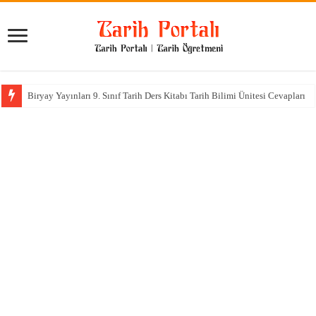
Biryay Yayınları 9. Sınıf Tarih Ders Kitabı Tarih Bilimi Ünitesi Cevapları