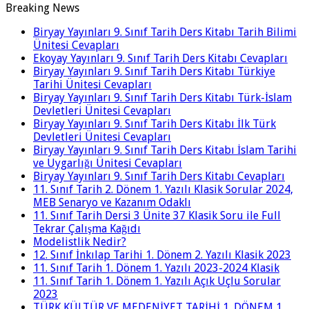
Breaking News
Biryay Yayınları 9. Sınıf Tarih Ders Kitabı Tarih Bilimi
Ünitesi Cevapları
Ekoyay Yayınları 9. Sınıf Tarih Ders Kitabı Cevapları
Biryay Yayınları 9. Sınıf Tarih Ders Kitabı Türkiye
Tarihi Ünitesi Cevapları
Biryay Yayınları 9. Sınıf Tarih Ders Kitabı Türk-İslam
Devletleri Ünitesi Cevapları
Biryay Yayınları 9. Sınıf Tarih Ders Kitabı İlk Türk
Devletleri Ünitesi Cevapları
Biryay Yayınları 9. Sınıf Tarih Ders Kitabı İslam Tarihi
ve Uygarlığı Ünitesi Cevapları
Biryay Yayınları 9. Sınıf Tarih Ders Kitabı Cevapları
11. Sınıf Tarih 2. Dönem 1. Yazılı Klasik Sorular 2024,
MEB Senaryo ve Kazanım Odaklı
11. Sınıf Tarih Dersi 3 Ünite 37 Klasik Soru ile Full
Tekrar Çalışma Kağıdı
Modelistlik Nedir?
12. Sınıf İnkılap Tarihi 1. Dönem 2. Yazılı Klasik 2023
11. Sınıf Tarih 1. Dönem 1. Yazılı 2023-2024 Klasik
11. Sınıf Tarih 1. Dönem 1. Yazılı Açık Uçlu Sorular
2023
TÜRK KÜLTÜR VE MEDENİYET TARİHİ 1. DÖNEM 1.