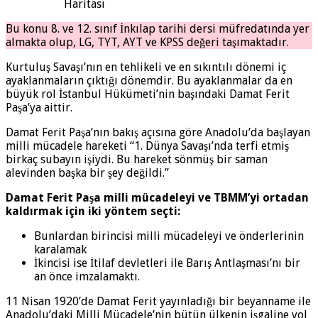
Haritası
Bu konu 8. ve 12. sınıf İnkılap tarihi dersi müfredatında yer
almakta olup, LG, TYT, AYT ve KPSS değeri taşımaktadır.
Kurtuluş Savaşı’nın en tehlikeli ve en sıkıntılı dönemi iç
ayaklanmaların çıktığı dönemdir. Bu ayaklanmalar da en
büyük rol İstanbul Hükümeti’nin başındaki Damat Ferit
Paşa’ya aittir.
Damat Ferit Paşa’nın bakış açısına göre Anadolu’da başlayan
milli mücadele hareketi “1. Dünya Savaşı’nda terfi etmiş
birkaç subayın işiydi. Bu hareket sönmüş bir saman
alevinden başka bir şey değildi.”
Damat Ferit Paşa milli mücadeleyi ve TBMM’yi ortadan
kaldırmak için iki yöntem seçti:
Bunlardan birincisi milli mücadeleyi ve önderlerinin
karalamak
İkincisi ise İtilaf devletleri ile Barış Antlaşması’nı bir
an önce imzalamaktı.
11 Nisan 1920’de Damat Ferit yayınladığı bir beyanname ile
Anadolu’daki Milli Mücadele’nin bütün ülkenin işgaline yol