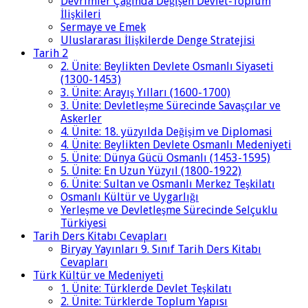
Devrimler Çağında Değişen Devlet-Toplum
İlişkileri
Sermaye ve Emek
Uluslararası İlişkilerde Denge Stratejisi
Tarih 2
2. Ünite: Beylikten Devlete Osmanlı Siyaseti
(1300-1453)
3. Ünite: Arayış Yılları (1600-1700)
3. Ünite: Devletleşme Sürecinde Savaşçılar ve
Askerler
4. Ünite: 18. yüzyılda Değişim ve Diplomasi
4. Ünite: Beylikten Devlete Osmanlı Medeniyeti
5. Ünite: Dünya Gücü Osmanlı (1453-1595)
5. Ünite: En Uzun Yüzyıl (1800-1922)
6. Ünite: Sultan ve Osmanlı Merkez Teşkilatı
Osmanlı Kültür ve Uygarlığı
Yerleşme ve Devletleşme Sürecinde Selçuklu
Türkiyesi
Tarih Ders Kitabı Cevapları
Biryay Yayınları 9. Sınıf Tarih Ders Kitabı
Cevapları
Türk Kültür ve Medeniyeti
1. Ünite: Türklerde Devlet Teşkilatı
2. Ünite: Türklerde Toplum Yapısı