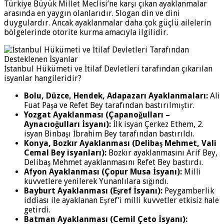
Türkiye Büyük Millet Meclisi’ne karşı çıkan ayaklanmalar
arasında en yaygın olanlarıdır. Slogan din ve dini
duygulardır. Ancak ayaklanmalar daha çok güçlü ailelerin
bölgelerinde otorite kurma amacıyla ilgilidir.
İstanbul Hükümeti ve İtilaf Devletleri tarafından çıkarılan
isyanlar hangileridir?
Bolu, Düzce, Hendek, Adapazarı Ayaklanmaları:
Ali
Fuat Paşa ve Refet Bey tarafından bastırılmıştır.
Yozgat Ayaklanması (Çapanoğulları –
Aynacıoğulları İsyanı):
İlk isyan Çerkez Ethem, 2.
isyan Binbaşı İbrahim Bey tarafından bastırıldı.
Konya, Bozkır Ayaklanması (Delibaş Mehmet, Vali
Cemal Bey isyanları):
Bozkır ayaklanmasını Arif Bey,
Delibaş Mehmet ayaklanmasını Refet Bey bastırdı.
Afyon Ayaklanması (Çopur Musa İsyanı):
Milli
kuvvetlere yenilerek Yunanlılara sığındı.
Bayburt Ayaklanması (Eşref İsyanı):
Peygamberlik
iddiası ile ayaklanan Eşref’i milli kuvvetler etkisiz hale
getirdi.
Batman Ayaklanması (Cemil Çeto İsyanı):