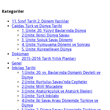
Kategoriler
11. Sınıf Tarih 2. Dönem Yazılılar
Çağdaş Türk ve Dünya Tarihi
1. Ünite: 20. Yüzyıl Başlarında Dünya
2.Ünite: İkinci Dünya Savaşı
3. Ünite: Soğuk Savaş Dönemi
4. Ünite: Yumuşama Dönemi ve Sonrası
5. Ünite: Küreselleşen Dünya
Doküman
2015-2016 Tarih Yıllık Planları
Genel
İnkılap Tarihi
1.Ünite: 20. yy. Başlarında Osmanlı Devleti ve
Dünya
2.Ünite: Kurtuluş Savaşı’nda Cepheler
2.Ünite: Millî Mücadele
3.Ünite: Atatürkçülük ve Atatürk İlkeleri
3.Ünite: Türk İnkılabı
4.Ünite: İki Savaş Arası Dönemde Türkiye ve
Dünya
5.Ünite: 2. Dünya Savaşı Sürecinde Türkiye ve