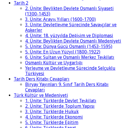
Tarih 2
2. Ünite: Beylikten Devlete Osmanlı Siyaseti
(1300-1453)
3. Ünite: Arayış Yılları (1600-1700)
3. Ünite: Devletleşme Sürecinde Savaşçılar ve
Askerler
4. Ünite: 18. yüzyılda Değişim ve Diplomasi
4. Ünite: Beylikten Devlete Osmanlı Medeniyeti
5. Ünite: Dünya Gücü Osmanlı (1453-1595)
5. Ünite: En Uzun Yüzyıl (1800-1922)
6. Ünite: Sultan ve Osmanlı Merkez Teşkilatı
Osmanlı Kültür ve Uygarlığı
Yerleşme ve Devletleşme Sürecinde Selçuklu
Türkiyesi
Tarih Ders Kitabı Cevapları
Biryay Yayınları 9. Sınıf Tarih Ders Kitabı
Cevapları
Türk Kültür ve Medeniyeti
1. Ünite: Türklerde Devlet Teşkilatı
2. Ünite: Türklerde Toplum Yapısı
3. Ünite: Türklerde Hukuk
4. Ünite: Türklerde Ekonomi
5. Ünite: Türklerde Eğitim
6. Ünite: Türklerde Sanat