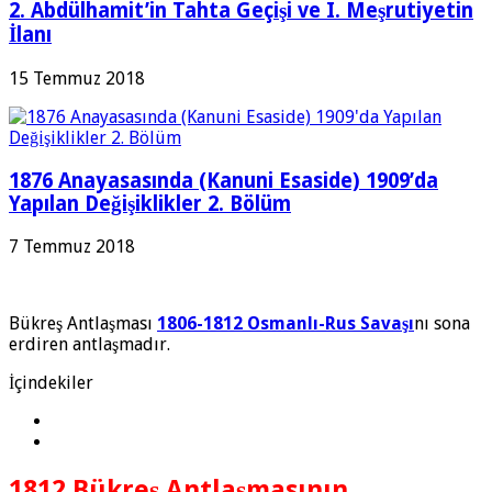
2. Abdülhamit’in Tahta Geçişi ve I. Meşrutiyetin
İlanı
15 Temmuz 2018
1876 Anayasasında (Kanuni Esaside) 1909’da
Yapılan Değişiklikler 2. Bölüm
7 Temmuz 2018
Bükreş Antlaşması
1806-1812 Osmanlı-Rus Savaşı
nı sona
erdiren antlaşmadır.
İçindekiler
1812 Bükreş Antlaşmasının