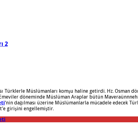
ı 2
ı Türklerle Müslümanları komşu haline getirdi. Hz. Osman d
ır. Emeviler döneminde Müslüman Araplar bütün Maveraünnnehir
eti
‘nin dağılması üzerine Müslümanlarla mücadele edecek Türk
’e girişini engellemiştir.
eti