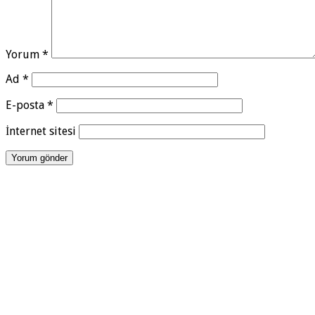
Yorum
*
Ad
*
E-posta
*
İnternet sitesi