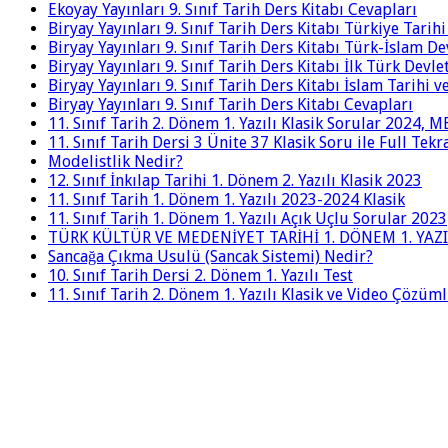
Ekoyay Yayınları 9. Sınıf Tarih Ders Kitabı Cevapları
Biryay Yayınları 9. Sınıf Tarih Ders Kitabı Türkiye Tarih
Biryay Yayınları 9. Sınıf Tarih Ders Kitabı Türk-İslam De
Biryay Yayınları 9. Sınıf Tarih Ders Kitabı İlk Türk Devle
Biryay Yayınları 9. Sınıf Tarih Ders Kitabı İslam Tarihi 
Biryay Yayınları 9. Sınıf Tarih Ders Kitabı Cevapları
11. Sınıf Tarih 2. Dönem 1. Yazılı Klasik Sorular 2024,
11. Sınıf Tarih Dersi 3 Ünite 37 Klasik Soru ile Full Tek
Modelistlik Nedir?
12. Sınıf İnkılap Tarihi 1. Dönem 2. Yazılı Klasik 2023
11. Sınıf Tarih 1. Dönem 1. Yazılı 2023-2024 Klasik
11. Sınıf Tarih 1. Dönem 1. Yazılı Açık Uçlu Sorular 2023
TÜRK KÜLTÜR VE MEDENİYET TARİHİ 1. DÖNEM 1. YAZI
Sancağa Çıkma Usulü (Sancak Sistemi) Nedir?
10. Sınıf Tarih Dersi 2. Dönem 1. Yazılı Test
11. Sınıf Tarih 2. Dönem 1. Yazılı Klasik ve Video Çözüm