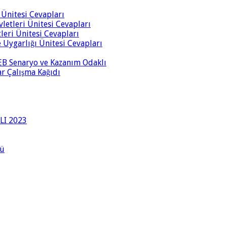
i Ünitesi Cevapları
vletleri Ünitesi Cevapları
tleri Ünitesi Cevapları
ve Uygarlığı Ünitesi Cevapları
 MEB Senaryo ve Kazanım Odaklı
rar Çalışma Kağıdı
LI 2023
lü