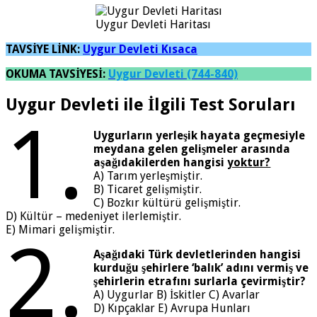
Uygur Devleti Haritası
TAVSİYE LİNK:
Uygur Devleti Kısaca
OKUMA TAVSİYESİ:
Uygur Devleti (744-840)
Uygur Devleti ile İlgili Test Soruları
1.
Uygurların yerleşik hayata geçmesiyle
meydana gelen gelişmeler arasında
aşağıdakilerden hangisi
yoktur?
A) Tarım yerleşmiştir.
B) Ticaret gelişmiştir.
C) Bozkır kültürü gelişmiştir.
D) Kültür – medeniyet ilerlemiştir.
E) Mimari gelişmiştir.
2.
Aşağıdaki Türk devletlerinden hangisi
kurduğu şehirlere ‘balık’ adını vermiş ve
şehirlerin etrafını surlarla çevirmiştir?
A) Uygurlar B) İskitler C) Avarlar
D) Kıpçaklar E) Avrupa Hunları