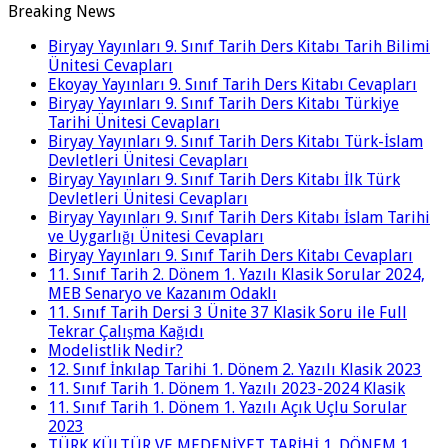
Breaking News
Biryay Yayınları 9. Sınıf Tarih Ders Kitabı Tarih Bilimi
Ünitesi Cevapları
Ekoyay Yayınları 9. Sınıf Tarih Ders Kitabı Cevapları
Biryay Yayınları 9. Sınıf Tarih Ders Kitabı Türkiye
Tarihi Ünitesi Cevapları
Biryay Yayınları 9. Sınıf Tarih Ders Kitabı Türk-İslam
Devletleri Ünitesi Cevapları
Biryay Yayınları 9. Sınıf Tarih Ders Kitabı İlk Türk
Devletleri Ünitesi Cevapları
Biryay Yayınları 9. Sınıf Tarih Ders Kitabı İslam Tarihi
ve Uygarlığı Ünitesi Cevapları
Biryay Yayınları 9. Sınıf Tarih Ders Kitabı Cevapları
11. Sınıf Tarih 2. Dönem 1. Yazılı Klasik Sorular 2024,
MEB Senaryo ve Kazanım Odaklı
11. Sınıf Tarih Dersi 3 Ünite 37 Klasik Soru ile Full
Tekrar Çalışma Kağıdı
Modelistlik Nedir?
12. Sınıf İnkılap Tarihi 1. Dönem 2. Yazılı Klasik 2023
11. Sınıf Tarih 1. Dönem 1. Yazılı 2023-2024 Klasik
11. Sınıf Tarih 1. Dönem 1. Yazılı Açık Uçlu Sorular
2023
TÜRK KÜLTÜR VE MEDENİYET TARİHİ 1. DÖNEM 1.