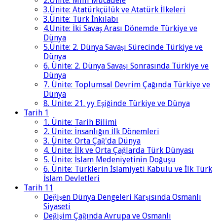
2.Ünite: Millî Mücadele
3.Ünite: Atatürkçülük ve Atatürk İlkeleri
3.Ünite: Türk İnkılabı
4.Ünite: İki Savaş Arası Dönemde Türkiye ve
Dünya
5.Ünite: 2. Dünya Savaşı Sürecinde Türkiye ve
Dünya
6. Ünite: 2. Dünya Savaşı Sonrasında Türkiye ve
Dünya
7. Ünite: Toplumsal Devrim Çağında Türkiye ve
Dünya
8. Ünite: 21. yy Eşiğinde Türkiye ve Dünya
Tarih 1
1. Ünite: Tarih Bilimi
2. Ünite: İnsanlığın İlk Dönemleri
3. Ünite: Orta Çağ'da Dünya
4. Ünite: İlk ve Orta Çağlarda Türk Dünyası
5. Ünite: İslam Medeniyetinin Doğuşu
6. Ünite: Türklerin İslamiyeti Kabulu ve İlk Türk
İslam Devletleri
Tarih 11
Değişen Dünya Dengeleri Karşısında Osmanlı
Siyaseti
Değişim Çağında Avrupa ve Osmanlı