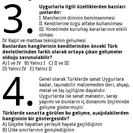
3.
Uygurlarla ilgili özelliklerden bazıları
şunlardır:
I. Maniheizm dininin benimsenmesi
II. Kendilerine özgü alfabe kullanılması
III. Yönetimde kurultay kararlarının etkili
olması
IV. Kağıt ve matbaa tekniğinin gelişmesi
Bunlardan hangilerinin kendilerinden önceki Türk
devletlerinden farklı olarak ortaya çıkan gelişmeler
olduğu savunulabilir?
A) I ve IV B) Yalnız I C) II ve III
D) Yalnız IV E) Yalnız II
4.
Genel olarak Türklerde sanat Uygurlara
kadar, taşınabilir malzemeden deri, ahşap,
metal ve taş işçiliğine dayalıdır.
Uygurlarda ise sanat manastır, saray
yapımı ve bunların iç donanımı biçiminde
gelişme göstermiştir.
Türklerde sanatta görülen bu gelişme, aşağıdakilerden
hangisinin bir göstergesidir?
A) Göçebe hayattan yerleşik hayata geçildiğinin
B) Ülke sınırlarının genişlediğinin