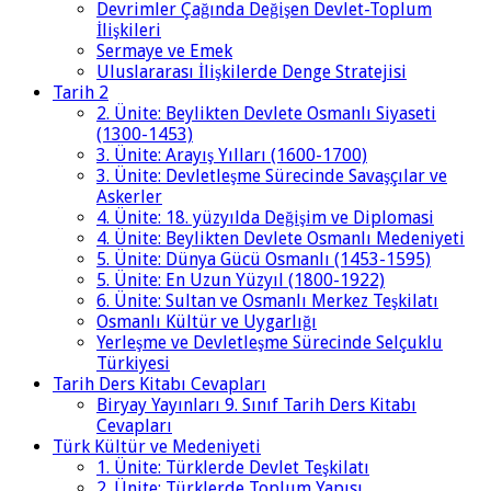
Devrimler Çağında Değişen Devlet-Toplum
İlişkileri
Sermaye ve Emek
Uluslararası İlişkilerde Denge Stratejisi
Tarih 2
2. Ünite: Beylikten Devlete Osmanlı Siyaseti
(1300-1453)
3. Ünite: Arayış Yılları (1600-1700)
3. Ünite: Devletleşme Sürecinde Savaşçılar ve
Askerler
4. Ünite: 18. yüzyılda Değişim ve Diplomasi
4. Ünite: Beylikten Devlete Osmanlı Medeniyeti
5. Ünite: Dünya Gücü Osmanlı (1453-1595)
5. Ünite: En Uzun Yüzyıl (1800-1922)
6. Ünite: Sultan ve Osmanlı Merkez Teşkilatı
Osmanlı Kültür ve Uygarlığı
Yerleşme ve Devletleşme Sürecinde Selçuklu
Türkiyesi
Tarih Ders Kitabı Cevapları
Biryay Yayınları 9. Sınıf Tarih Ders Kitabı
Cevapları
Türk Kültür ve Medeniyeti
1. Ünite: Türklerde Devlet Teşkilatı
2. Ünite: Türklerde Toplum Yapısı