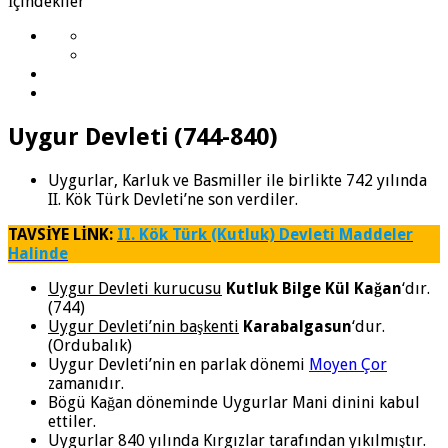
İçindekiler
Uygur Devleti (744-840)
Uygurlar, Karluk ve Basmiller ile birlikte 742 yılında
II. Kök Türk Devleti’ne son verdiler.
TAVSİYE LİNK:
II. Kök Türk (Kutluk) Devleti Maddeler
Halinde
Uygur Devleti kurucusu
Kutluk Bilge Kül Kağan
‘dır.
(744)
Uygur Devleti’nin başkenti
Karabalgasun
‘dur.
(Ordubalık)
Uygur Devleti’nin en parlak dönemi
Moyen Çor
zamanıdır.
Bögü Kağan döneminde Uygurlar Mani dinini kabul
ettiler.
Uygurlar 840 yılında Kırgızlar tarafından yıkılmıştır.