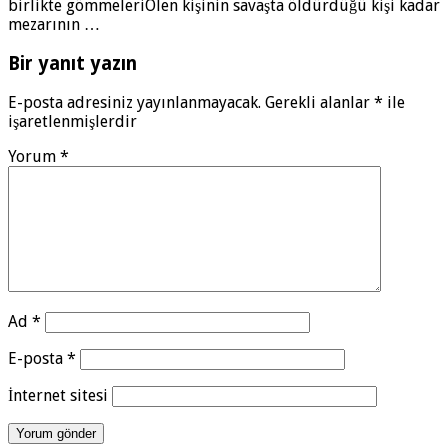
birlikte gömmeleriÖlen kişinin savaşta öldürdüğü kişi kadar
mezarının …
Bir yanıt yazın
E-posta adresiniz yayınlanmayacak.
Gerekli alanlar
*
ile
işaretlenmişlerdir
Yorum
*
Ad
*
E-posta
*
İnternet sitesi