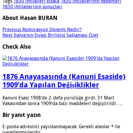
Tags
1830 ihtilalleri kısaca
1830 ihtilallerinin nedenleri
1830 ihtilallerinin sonuçları
About Hasan BURAN
Previous
Restorasyon Dönemi Nedir?
Next
İtalya’nın Siyasi Birliğini Sağlaması Özet
Check Also
1876 Anayasasında (Kanuni Esaside)
1909’da Yapılan Değişiklikler
Kanuni Esasi 1908’de 2. defa yürülüğe girdi. 31 Mart
Vakasından sonra 1909’da bazı maddeleri değiştirildi. …
Bir yanıt yazın
E-posta adresiniz yayınlanmayacak.
Gerekli alanlar
*
ile
işaretlenmişlerdir