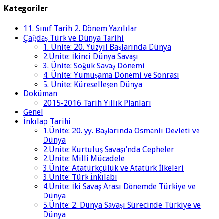
Kategoriler
11. Sınıf Tarih 2. Dönem Yazılılar
Çağdaş Türk ve Dünya Tarihi
1. Ünite: 20. Yüzyıl Başlarında Dünya
2.Ünite: İkinci Dünya Savaşı
3. Ünite: Soğuk Savaş Dönemi
4. Ünite: Yumuşama Dönemi ve Sonrası
5. Ünite: Küreselleşen Dünya
Doküman
2015-2016 Tarih Yıllık Planları
Genel
İnkılap Tarihi
1.Ünite: 20. yy. Başlarında Osmanlı Devleti ve
Dünya
2.Ünite: Kurtuluş Savaşı’nda Cepheler
2.Ünite: Millî Mücadele
3.Ünite: Atatürkçülük ve Atatürk İlkeleri
3.Ünite: Türk İnkılabı
4.Ünite: İki Savaş Arası Dönemde Türkiye ve
Dünya
5.Ünite: 2. Dünya Savaşı Sürecinde Türkiye ve
Dünya