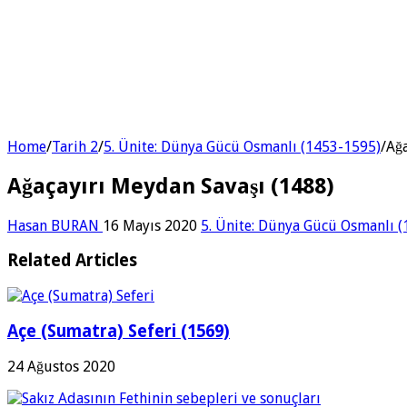
Home
/
Tarih 2
/
5. Ünite: Dünya Gücü Osmanlı (1453-1595)
/
Ağa
Ağaçayırı Meydan Savaşı (1488)
Hasan BURAN
16 Mayıs 2020
5. Ünite: Dünya Gücü Osmanlı 
Related Articles
Açe (Sumatra) Seferi (1569)
24 Ağustos 2020