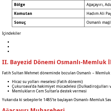
Bölge
Ağaçayırı, Ad
Komutan
Hadım Ali Pa
Sonuç
Osmanlı mağl
İçindekiler
II. Bayezid Dönemi Osmanlı-Memluk İli
Fatih Sultan Mehmet döneminde bozulan Osmanlı – Memluk ili
Hicaz su yolları meselesi (Fatih dönemi)
Çukuroava’da hakimiyet mücadelesi (Dulkadiroğulları 
Memlukların Cem Sultan’a destek vermesi
Yukarıda ki sebeplerle 1485’te başlayan Osmanlı-Memluk Sava
Ağaçayırı Muharebesi