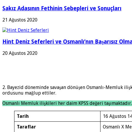
Sakız Adasının Fethinin Sebepleri ve Sonuçları
21 Ağustos 2020
Hint Deniz Seferleri ve Osmanlı’nın Başarısız Olma
20 Ağustos 2020
2. Bayezid döneminde savaşan dönüşen Osmanlı-Memluk ilişk
ordusunu mağlup ettiler.
Osmanlı Memluk ilişkileri her daim KPSS değeri taşımaktadır
Tarih
16 Ağustos 1
Taraflar
Osmanlı X M