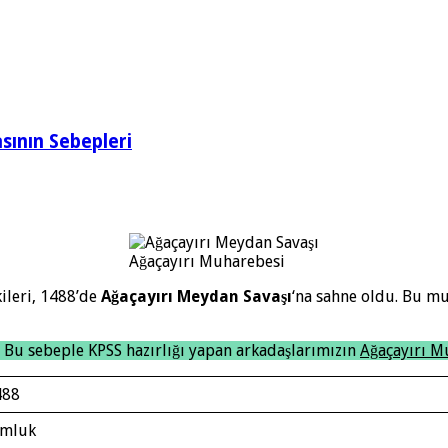
sının Sebepleri
Ağaçayırı Muharebesi
ileri, 1488’de
Ağaçayırı Meydan Savaşı
‘na sahne oldu. Bu m
. Bu sebeple KPSS hazırlığı yapan arkadaşlarımızın
Ağaçayırı M
488
emluk