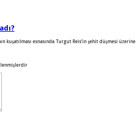
adı?
nın kuşatılması esnasında Turgut Reis’in şehit düşmesi üzerin
tlenmişlerdir