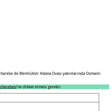
uharebe de Memlükler Adana Ovası yakınlarında Osmanlı
uharebesi
‘ne dikkat etmesi gerekir.