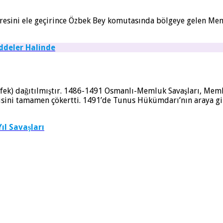
esini ele geçirince Özbek Bey komutasında bölgeye gelen Meml
ddeler Halinde
ah (tüfek) dağıtılmıştır. 1486-1491 Osmanlı-Memluk Savaşları,
ini tamamen çökertti. 1491’de Tunus Hükümdarı’nın araya girm
l Savaşları