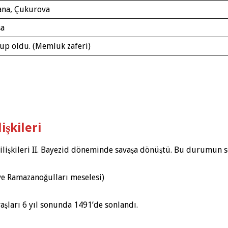
ana, Çukurova
şa
up oldu. (Memluk zaferi)
şkileri
şkileri II. Bayezid döneminde savaşa dönüştü. Bu durumun se
ve Ramazanoğulları meselesi)
şları 6 yıl sonunda 1491’de sonlandı.