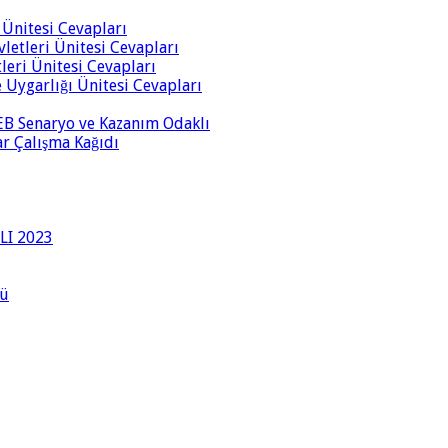
i Ünitesi Cevapları
vletleri Ünitesi Cevapları
tleri Ünitesi Cevapları
ve Uygarlığı Ünitesi Cevapları
 MEB Senaryo ve Kazanım Odaklı
rar Çalışma Kağıdı
LI 2023
lü