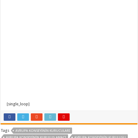
[single_loop]
Tags
AVRUPA KONSEYININ KURUCULARI
AVRUPA KONSEYININ KURULUŞ AMACI
AVRUPA KONSEYININ KURULUŞU