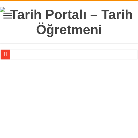
Biryay Yayınları 9. Sınıf Tarih Ders Kitabı Tarih Bilimi Ünitesi Cevapları
Ekoyay Yayınları 9. Sınıf Tarih Ders Kitabı Cevapları
Biryay Yayınları 9. Sınıf Tarih Ders Kitabı Türkiye Tarihi Ünitesi Cevapları
Biryay Yayınları 9. Sınıf Tarih Ders Kitabı Türk-İslam Devletleri Ünitesi Cevapla
Biryay Yayınları 9. Sınıf Tarih Ders Kitabı İlk Türk Devletleri Ünitesi Cevapları
Biryay Yayınları 9. Sınıf Tarih Ders Kitabı İslam Tarihi ve Uygarlığı Ünitesi Ceva
Biryay Yayınları 9. Sınıf Tarih Ders Kitabı Cevapları
11. Sınıf Tarih 2. Dönem 1. Yazılı Klasik Sorular 2024, MEB Senaryo ve Kazanı