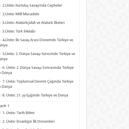
2.Ünite: Kurtuluş Savaşı’nda Cepheler
2.Ünite: Millî Mücadele
3.Ünite: Atatürkçülük ve Atatürk İlkeleri
3.Ünite: Türk İnkılabı
4.Ünite: İki Savaş Arası Dönemde Türkiye ve
ünya
5.Ünite: 2. Dünya Savaşı Sürecinde Türkiye ve
ünya
6. Ünite: 2. Dünya Savaşı Sonrasında Türkiye
e Dünya
7. Ünite: Toplumsal Devrim Çağında Türkiye
e Dünya
8. Ünite: 21. yy Eşiğinde Türkiye ve Dünya
arih 1
1. Ünite: Tarih Bilimi
2. Ünite: İnsanlığın İlk Dönemleri