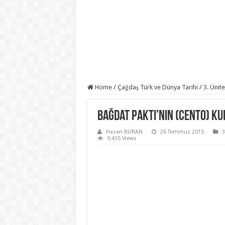
Home
/
Çağdaş Türk ve Dünya Tarihi
/
3. Ünit
Bağdat Paktı’nın (CENTO) K
Hasan BURAN
26 Temmuz 2015
3
9,455 Views