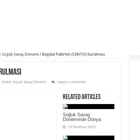
e: Soğuk Savaş Dönemi
/
Bağdat Paktı’nın (CENTO) Kurulması
urulması
. Ünite: Soğuk Savaş Dönemi
Leave a comment
Related Articles
Soğuk Savaş
Döneminde Dünya
27 Temmuz 2015