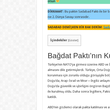
olsun
DİKKAAAT:
Bu paktın Sadabad Paktı ile bir b
ise 2. Dünya Savaşı sonrasıdır.
SADABAD DEMİŞKEN BİR BAK DERİM:
Sad
İçindekiler
[
Göster
]
Bağdat Paktı’nın K
Türkiye’nin NATO’ya girmesi üzerine ABD ve İ
almasını dile getirmişlerdi. Türkiye, Orta D
korunması için zorunlu olduğu görüşüyle böl
Doğu’da, Arap-İsrail ve Mısır—İngiliz anlaşma
Doğu’da güvenlik ve işbirliğini öngören Bağd
ile kurulmuş oldu. Daha sonra İngiltere, Pa­ki
katıldı.
ABD’nin gözlemci olarak pakta katılması ve a