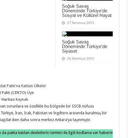
Soğuk Savaş
Döneminde Türkiye’de
Sosyal ve Kültürel Hayat
27 Temmuz 2015
Soğuk Savaş
Döneminde Türkiye’de
Siyaset
26 Temmuz 2015
 Paktı (CENTO) Üye
r Haritası
Kaynak
an sorunlara ve özellikle bu bölgede bir SSCB nüfuzu
ürkiye, İran, Irak, Pakistan ve İngiltere arasında kurulmuş bir
Bağdat iken daha sonra merkez Ankara’ya taşınmıştır.
a pakta katılan devletlerin isimleri ile ilgili kodlama var haberin