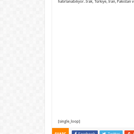
hatırlanabiliyor. Irak, Türkiye, İran, Pakistan v
[single_loop]
Facebook
Twitter