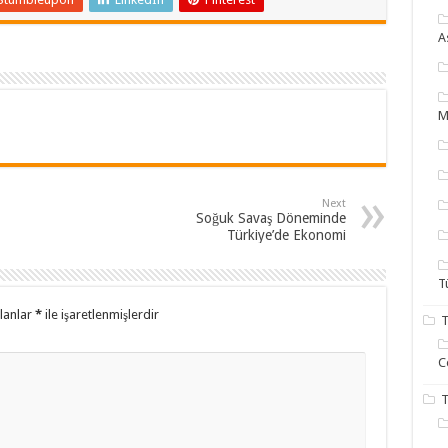
A
M
Next
Soğuk Savaş Döneminde
Türkiye’de Ekonomi
T
alanlar
*
ile işaretlenmişlerdir
T
C
T