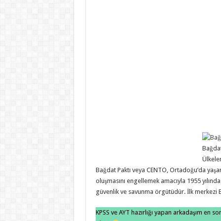
Bağdat
Ülkele
Bağdat Paktı veya CENTO, Ortadoğu’da yaşan
oluşmasını engellemek amacıyla 1955 yılında T
güvenlik ve savunma örgütüdür. İlk merkezi 
KPSS ve AYT hazırlığı yapan arkadaşım en son d