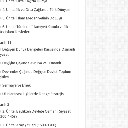
3. Ünite: Orta Çağ'da Dünya
4. Ünite: İlk ve Orta Çağlarda Türk Dünyası
5. Ünite: İslam Medeniyetinin Doğuşu
6. Ünite: Türklerin İslamiyeti Kabulu ve İlk
ürk İslam Devletleri
arih 11
Değişen Dünya Dengeleri Karşısında Osmanlı
iyaseti
Değişim Çağında Avrupa ve Osmanlı
Devrimler Çağında Değişen Devlet-Toplum
işkileri
Sermaye ve Emek
Uluslararası İlişkilerde Denge Stratejisi
arih 2
2. Ünite: Beylikten Devlete Osmanlı Siyaseti
1300-1453)
3. Ünite: Arayış Yılları (1600-1700)