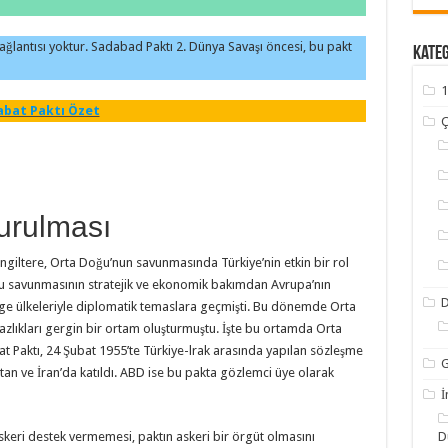
ağlantısı yoktur. Sadabad Paktı 2. Dünya Savaşı öncesi, bu pakt
Kate
1
abat Paktı Özet
Ç
urulması
ngiltere, Orta Doğu’nun savunmasında Türkiye’nin etkin bir rol
oğu savun­masının stratejik ve ekonomik bakımdan Avrupa’nın
ge ülke­leriyle diplomatik temaslara geçmişti. Bu dönemde Orta
z­lıkları gergin bir ortam oluşturmuştu. İşte bu ortamda Orta
at Paktı, 24 Şubat 1955’te Türkiye-lrak arasında yapılan sözleşme
G
stan ve İran’da katıldı. ABD ise bu pakta gözlemci üye olarak
İ
skeri destek vermemesi, paktın askeri bir örgüt olmasını
D