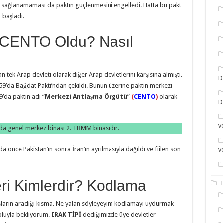
nın sağlanamaması da paktın güçlenmesini engelledi. Hatta bu pakt
 başladı.
l CENTO Oldu? Nasıl
n tek Arap devleti olarak diğer Arap devletlerini karşısına almıştı.
D
959’da Bağdat Paktı’ndan çekildi. Bunun üzerine paktın merkezi
’da paktın adı “
Merkezi Ant­laşma Örgütü
”
(
CENTO
)
olarak
D
v
nda genel merkez binası 2. TBMM binasıdır.
 önce Pakistan’ın sonra İran’ın ayrılmasıyla dağıldı ve fiilen son
v
ri Kimlerdir? Kodlama
T
aşların aradığı kısma. Ne yalan söyleyeyim kodlamayı uydurmak
yoluyla bekliyorum.
IRAK TİPİ
dediğimizde üye devletler