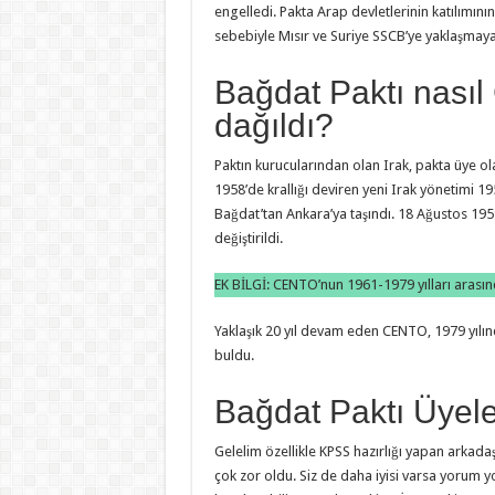
engelledi. Pakta Arap devletlerinin katılımı
sebebiyle Mısır ve Suriye SSCB’ye yaklaşmaya
Bağdat Paktı nası
dağıldı?
Paktın kurucularından olan Irak, pakta üye ola
1958’de krallığı deviren yeni Irak yönetimi 1
Bağdat’tan Ankara’ya taşındı. 18 Ağustos 1959
değiştirildi.
EK BİLGİ: CENTO’nun 1961-1979 yılları arası
Yaklaşık 20 yıl devam eden CENTO, 1979 yılında
bul­du.
Bağdat Paktı Üyele
Gelelim özellikle KPSS hazırlığı yapan arkad
çok zor oldu. Siz de daha iyisi varsa yorum 