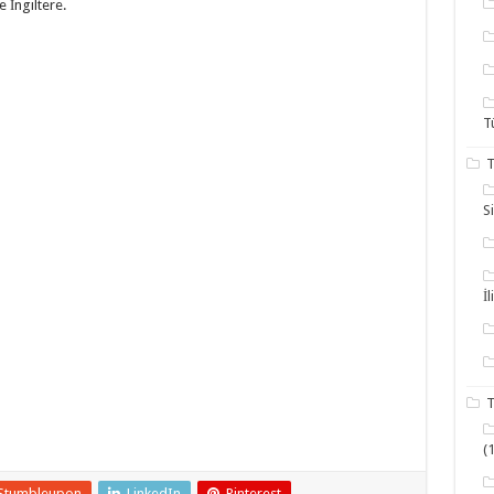
e İngiltere.
T
T
S
İl
T
(
Stumbleupon
LinkedIn
Pinterest