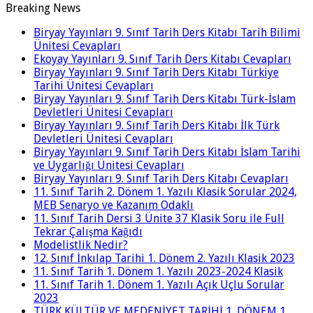
Breaking News
Biryay Yayınları 9. Sınıf Tarih Ders Kitabı Tarih Bilimi
Ünitesi Cevapları
Ekoyay Yayınları 9. Sınıf Tarih Ders Kitabı Cevapları
Biryay Yayınları 9. Sınıf Tarih Ders Kitabı Türkiye
Tarihi Ünitesi Cevapları
Biryay Yayınları 9. Sınıf Tarih Ders Kitabı Türk-İslam
Devletleri Ünitesi Cevapları
Biryay Yayınları 9. Sınıf Tarih Ders Kitabı İlk Türk
Devletleri Ünitesi Cevapları
Biryay Yayınları 9. Sınıf Tarih Ders Kitabı İslam Tarihi
ve Uygarlığı Ünitesi Cevapları
Biryay Yayınları 9. Sınıf Tarih Ders Kitabı Cevapları
11. Sınıf Tarih 2. Dönem 1. Yazılı Klasik Sorular 2024,
MEB Senaryo ve Kazanım Odaklı
11. Sınıf Tarih Dersi 3 Ünite 37 Klasik Soru ile Full
Tekrar Çalışma Kağıdı
Modelistlik Nedir?
12. Sınıf İnkılap Tarihi 1. Dönem 2. Yazılı Klasik 2023
11. Sınıf Tarih 1. Dönem 1. Yazılı 2023-2024 Klasik
11. Sınıf Tarih 1. Dönem 1. Yazılı Açık Uçlu Sorular
2023
TÜRK KÜLTÜR VE MEDENİYET TARİHİ 1. DÖNEM 1.