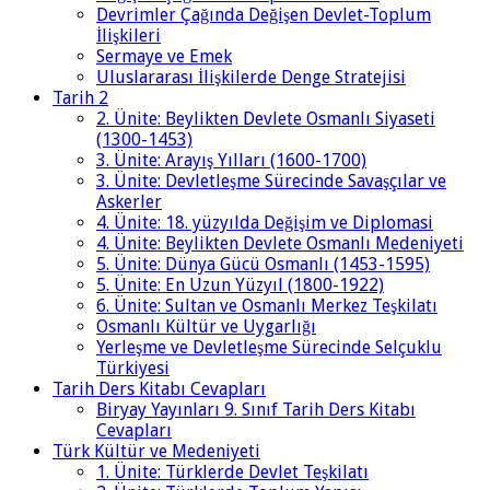
Devrimler Çağında Değişen Devlet-Toplum
İlişkileri
Sermaye ve Emek
Uluslararası İlişkilerde Denge Stratejisi
Tarih 2
2. Ünite: Beylikten Devlete Osmanlı Siyaseti
(1300-1453)
3. Ünite: Arayış Yılları (1600-1700)
3. Ünite: Devletleşme Sürecinde Savaşçılar ve
Askerler
4. Ünite: 18. yüzyılda Değişim ve Diplomasi
4. Ünite: Beylikten Devlete Osmanlı Medeniyeti
5. Ünite: Dünya Gücü Osmanlı (1453-1595)
5. Ünite: En Uzun Yüzyıl (1800-1922)
6. Ünite: Sultan ve Osmanlı Merkez Teşkilatı
Osmanlı Kültür ve Uygarlığı
Yerleşme ve Devletleşme Sürecinde Selçuklu
Türkiyesi
Tarih Ders Kitabı Cevapları
Biryay Yayınları 9. Sınıf Tarih Ders Kitabı
Cevapları
Türk Kültür ve Medeniyeti
1. Ünite: Türklerde Devlet Teşkilatı