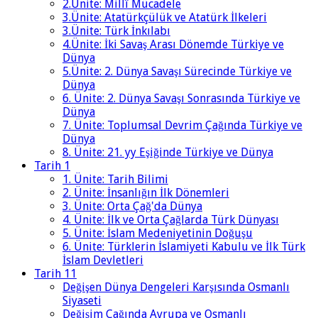
2.Ünite: Millî Mücadele
3.Ünite: Atatürkçülük ve Atatürk İlkeleri
3.Ünite: Türk İnkılabı
4.Ünite: İki Savaş Arası Dönemde Türkiye ve
Dünya
5.Ünite: 2. Dünya Savaşı Sürecinde Türkiye ve
Dünya
6. Ünite: 2. Dünya Savaşı Sonrasında Türkiye ve
Dünya
7. Ünite: Toplumsal Devrim Çağında Türkiye ve
Dünya
8. Ünite: 21. yy Eşiğinde Türkiye ve Dünya
Tarih 1
1. Ünite: Tarih Bilimi
2. Ünite: İnsanlığın İlk Dönemleri
3. Ünite: Orta Çağ'da Dünya
4. Ünite: İlk ve Orta Çağlarda Türk Dünyası
5. Ünite: İslam Medeniyetinin Doğuşu
6. Ünite: Türklerin İslamiyeti Kabulu ve İlk Türk
İslam Devletleri
Tarih 11
Değişen Dünya Dengeleri Karşısında Osmanlı
Siyaseti
Değişim Çağında Avrupa ve Osmanlı