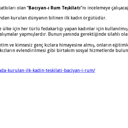
tkıları olan “
Bacıyan-ı Rum Teşkilatı
“nı incelemeye çalışacağ
ından kurulan dünyanın bilinen ilk kadın örgütüdür.
ülke için her türlü fedakarlığı yapan kadınlar için kullanılmı
çalışmalar yapmışlardır. Bunun yanında gerektiğinde silahlı olar
yetim ve kimsesiz genç kızlara himayesine almış, onların eğiti
kızların evlendirilmesi gibi birtakım sosyal hizmetlerde bulund
da-kurulan-ilk-kadin-teskilati-baciyan-i-rum/