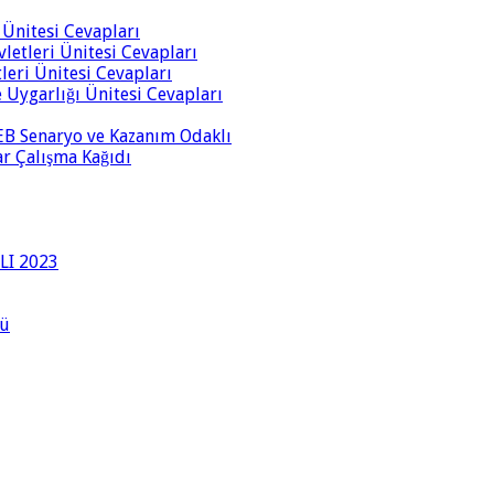
i Ünitesi Cevapları
vletleri Ünitesi Cevapları
tleri Ünitesi Cevapları
ve Uygarlığı Ünitesi Cevapları
 MEB Senaryo ve Kazanım Odaklı
rar Çalışma Kağıdı
LI 2023
lü