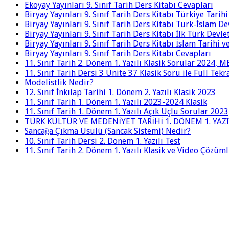
Ekoyay Yayınları 9. Sınıf Tarih Ders Kitabı Cevapları
Biryay Yayınları 9. Sınıf Tarih Ders Kitabı Türkiye Tarih
Biryay Yayınları 9. Sınıf Tarih Ders Kitabı Türk-İslam De
Biryay Yayınları 9. Sınıf Tarih Ders Kitabı İlk Türk Devle
Biryay Yayınları 9. Sınıf Tarih Ders Kitabı İslam Tarihi 
Biryay Yayınları 9. Sınıf Tarih Ders Kitabı Cevapları
11. Sınıf Tarih 2. Dönem 1. Yazılı Klasik Sorular 2024,
11. Sınıf Tarih Dersi 3 Ünite 37 Klasik Soru ile Full Tek
Modelistlik Nedir?
12. Sınıf İnkılap Tarihi 1. Dönem 2. Yazılı Klasik 2023
11. Sınıf Tarih 1. Dönem 1. Yazılı 2023-2024 Klasik
11. Sınıf Tarih 1. Dönem 1. Yazılı Açık Uçlu Sorular 2023
TÜRK KÜLTÜR VE MEDENİYET TARİHİ 1. DÖNEM 1. YAZI
Sancağa Çıkma Usulü (Sancak Sistemi) Nedir?
10. Sınıf Tarih Dersi 2. Dönem 1. Yazılı Test
11. Sınıf Tarih 2. Dönem 1. Yazılı Klasik ve Video Çözüm