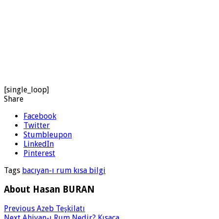
[single_loop]
Share
Facebook
Twitter
Stumbleupon
LinkedIn
Pinterest
Tags
bacıyan-ı rum kısa bilgi
About Hasan BURAN
Previous
Azeb Teşkilatı
Next
Ahiyan-ı Rum Nedir? Kısaca