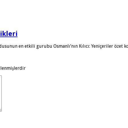
ikleri
dusunun en etkili gurubu Osmanlı’nın Kılıcı: Yeniçeriler özet 
tlenmişlerdir