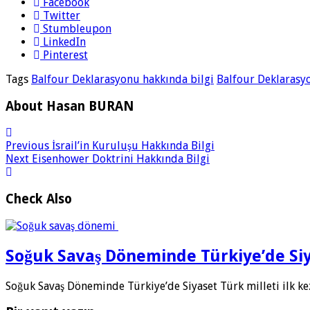
Facebook
Twitter
Stumbleupon
LinkedIn
Pinterest
Tags
Balfour Deklarasyonu hakkında bilgi
Balfour Deklarasy
About Hasan BURAN
Previous
İsrail’in Kuruluşu Hakkında Bilgi
Next
Eisenhower Doktrini Hakkında Bilgi
Check Also
Soğuk Savaş Döneminde Türkiye’de Si
Soğuk Savaş Döneminde Türkiye’de Siyaset Türk milleti ilk k