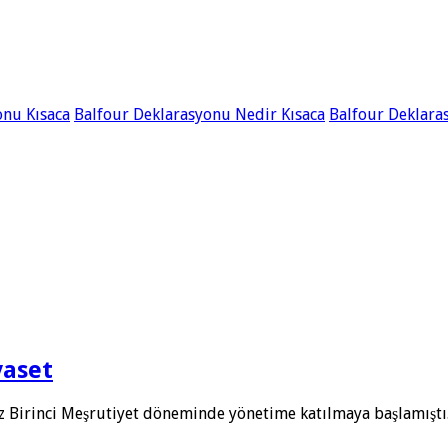
onu Kısaca
Balfour Deklarasyonu Nedir Kısaca
Balfour Deklar
yaset
ez Birinci Meşrutiyet döne­minde yönetime katılmaya başlamıştı