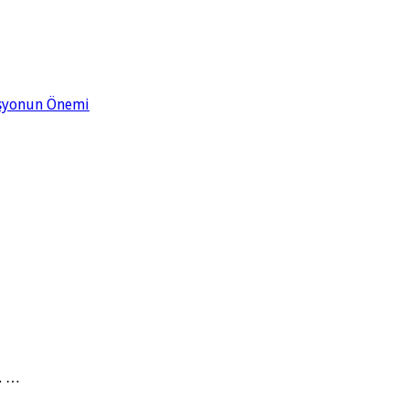
asyonun Önemi
. …