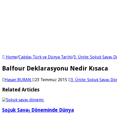
Home
/
Çağdaş Türk ve Dünya Tarihi
/
3. Ünite: Soğuk Savaş 
Balfour Deklarasyonu Nedir Kısaca
Hasan BURAN
23 Temmuz 2015
3. Ünite: Soğuk Savaş D
Related Articles
Soğuk Savaş Döneminde Dünya