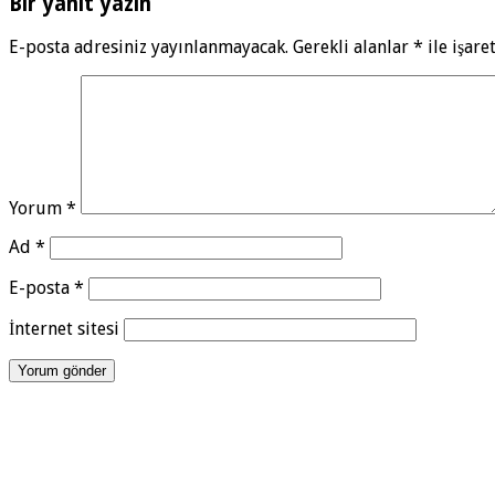
Bir yanıt yazın
E-posta adresiniz yayınlanmayacak.
Gerekli alanlar
*
ile işare
Yorum
*
Ad
*
E-posta
*
İnternet sitesi