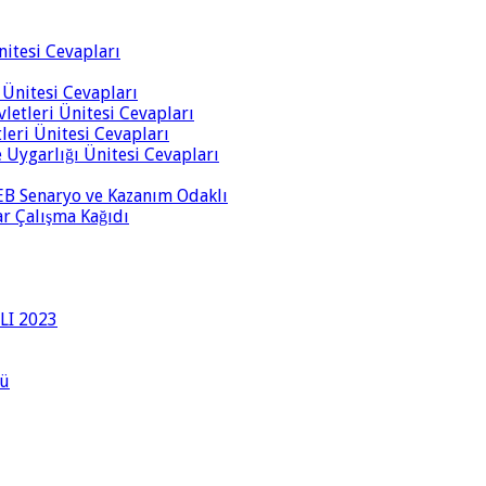
Ünitesi Cevapları
i Ünitesi Cevapları
vletleri Ünitesi Cevapları
tleri Ünitesi Cevapları
ve Uygarlığı Ünitesi Cevapları
 MEB Senaryo ve Kazanım Odaklı
rar Çalışma Kağıdı
LI 2023
lü