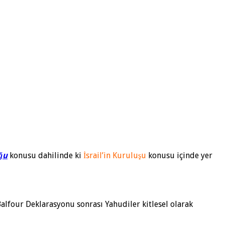
ğu
konusu dahilinde ki
İsrail’in Kuruluşu
konusu içinde yer
Balfour Deklarasyonu sonrası Ya­hudiler kitlesel olarak