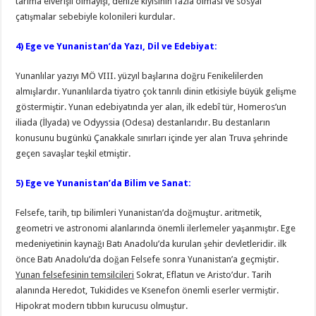
tarıma elverişli olmayışı, denize kıyısının fazla olması ve sosyal
çatışmalar sebebiyle kolonileri kurdular.
4)
Ege ve Yunanistan’da
Yazı, Dil ve Edebiyat
:
Yunanlılar yazıyı MÖ VIII. yüzyıl başlarına doğru Fenikelilerden
almışlardır. Yunanlılarda tiyatro çok tanrılı dinin etkisiyle büyük gelişme
göstermiştir. Yunan edebiyatında yer alan, ilk edebî tür, Homeros’un
iliada (İlyada) ve Odyyssia (Odesa) destanlarıdır. Bu destanların
konusunu bugünkü Çanakkale sınırları içinde yer alan Truva şehrinde
geçen savaşlar teşkil etmiştir.
5)
Ege ve Yunanistan’da
Bilim ve Sanat
:
Felsefe, tarih, tıp bilimleri Yunanistan’da doğmuştur. aritmetik,
geometri ve astronomi alanlarında önemli ilerlemeler yaşanmıştır. Ege
medeniyetinin kaynağı Batı Anadolu’da kurulan şehir devletleridir. ilk
önce Batı Anadolu’da doğan Felsefe sonra Yunanistan’a geçmiştir.
Yunan felsefesinin temsilcileri
Sokrat, Eflatun ve Aristo’dur. Tarih
alanında Heredot, Tukidides ve Ksenefon önemli eserler vermiştir.
Hipokrat modern tıbbın kurucusu olmuştur.