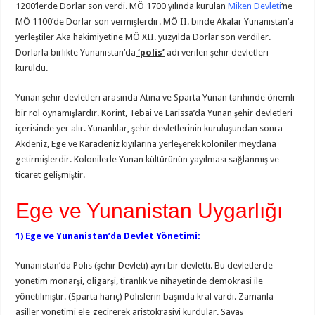
1200’lerde Dorlar son verdi. MÖ 1700 yılında kurulan
Miken Devleti
‘ne
MÖ 1100’de Dorlar son vermişlerdir. MÖ II. binde Akalar Yunanistan’a
yerleştiler Aka hakimiyetine MÖ XII. yüzyılda Dorlar son verdiler.
Dorlarla birlikte Yunanistan’da
‘polis’
adı verilen şehir devletleri
kuruldu.
Yunan şehir devletleri arasında Atina ve Sparta Yunan tarihinde önemli
bir rol oynamışlardır. Korint, Tebai ve Larissa’da Yunan şehir devletleri
içerisinde yer alır. Yunanlılar, şehir devletlerinin kuruluşundan sonra
Akdeniz, Ege ve Karadeniz kıyılarına yerleşerek koloniler meydana
getirmişlerdir. Kolonilerle Yunan kültürünün yayılması sağlanmış ve
ticaret gelişmiştir.
Ege ve Yunanistan Uygarlığı
1) Ege ve Yunanistan’da Devlet Yönetimi:
Yunanistan’da Polis (şehir Devleti) ayrı bir devletti. Bu devletlerde
yönetim monarşi, oligarşi, tiranlık ve nihayetinde demokrasi ile
yönetilmiştir. (Sparta hariç) Polislerin başında kral vardı. Zamanla
asiller yönetimi ele geçirerek aristokrasiyi kurdular. Savaş