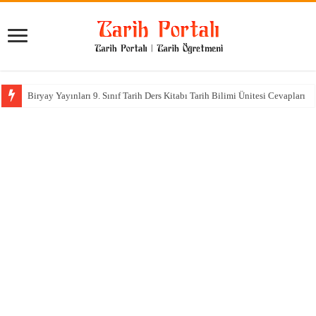
Biryay Yayınları 9. Sınıf Tarih Ders Kitabı Tarih Bilimi Ünitesi Cevapları