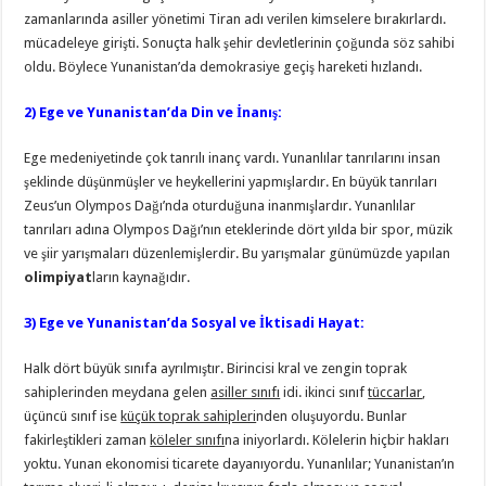
zamanlarında asiller yönetimi Tiran adı verilen kimselere bırakırlardı.
mücadeleye girişti. Sonuçta halk şehir devletlerinin çoğunda söz sahibi
oldu. Böylece Yunanistan’da demokrasiye geçiş hareketi hızlandı.
2)
Ege ve Yunanistan’da
Din ve İnanış
:
Ege medeniyetinde çok tanrılı inanç vardı. Yunanlılar tanrılarını insan
şeklinde düşünmüşler ve heykellerini yapmışlardır. En büyük tanrıları
Zeus’un Olympos Dağı’nda oturduğuna inanmışlardır. Yunanlılar
tanrıları adına Olympos Dağı’nın eteklerinde dört yılda bir spor, müzik
ve şiir yarışmaları düzenlemişlerdir. Bu yarışmalar günümüzde yapılan
olimpiyat
ların kaynağıdır.
3)
Ege ve Yunanistan’da
Sosyal ve İktisadi Hayat
:
Halk dört büyük sınıfa ayrılmıştır. Birincisi kral ve zengin toprak
sahiplerinden meydana gelen
asiller sınıfı
idi. ikinci sınıf
tüccarlar
,
üçüncü sınıf ise
küçük toprak sahipleri
nden oluşuyordu. Bunlar
fakirleştikleri zaman
köleler sınıfı
na iniyorlardı. Kölelerin hiçbir hakları
yoktu. Yunan ekonomisi ticarete dayanıyordu. Yunanlılar; Yunanistan’ın