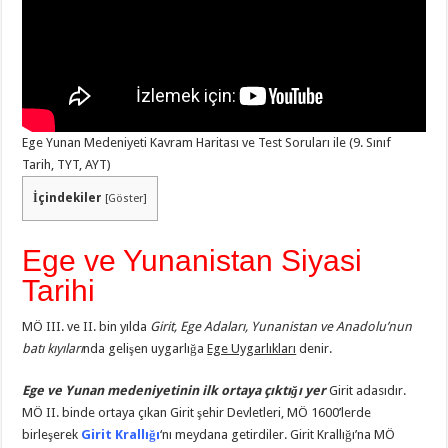
Ege Yunan Medeniyeti Kavram Haritası ve Test Soruları ile (9. Sınıf
Tarih, TYT, AYT)
İçindekiler
[
Göster
]
Ege ve Yunanistan Siyasi
Tarihi
MÖ III. ve II. bin yılda
Girit, Ege Adaları, Yunanistan ve Anadolu’nun
batı kıyıları
nda gelişen uygarlığa
Ege Uygarlıkları
denir.
Ege ve Yunan medeniyetinin ilk ortaya çıktığı yer
Girit adasıdır.
MÖ II. binde ortaya çıkan Girit şehir Devletleri, MÖ 1600’lerde
birleşerek
Girit Krallığı
‘nı meydana getirdiler. Girit Krallığı’na MÖ