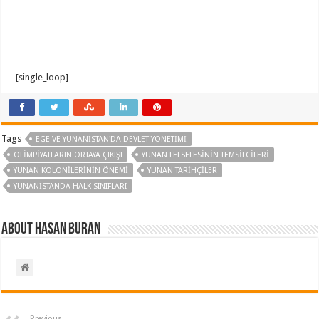
[single_loop]
Tags
EGE VE YUNANISTAN'DA DEVLET YÖNETIMI
OLIMPIYATLARIN ORTAYA ÇIKIŞI
YUNAN FELSEFESININ TEMSILCILERI
YUNAN KOLONILERININ ÖNEMI
YUNAN TARIHÇILER
YUNANISTANDA HALK SINIFLARI
About Hasan BURAN
Previous