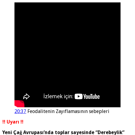
20:37
Feodalitenin Zayıflamasının sebepleri
!! Uyarı !!
Yeni Çağ Avrupası’nda toplar sayesinde “Derebeylik”