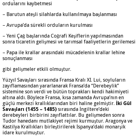
ordularını kaybetmesi
– Barutun ateşli silahlarda kullanılmaya başlanması
– Avrupa’da sürekli orduların kurulması
– Yeni Çağ başlarında Coğrafi Keşiflerin yapılmasından
sonra ticaretin gelişmesi ve tarımsal faaliyetlerin gerilemesi
– Papa ile krallar arasındaki mücadelenin krallar lehine
sonuçlanması
gibi gelişmeler etkili olmuştur.
Yüzyıl Savaşları sırasında Fransa Kralı XI. Lui, soyluların
zayıflamasından yararlanarak Fransa’da “Derebeylik”
sistemine son verdi ve bütün toprakları kendi hakimiyeti
altına aldı. Böylece Fransa, kısa zamanda Avrupa’nın en
güçlü merkezi krallıklarından biri haline gelmiştir.
İki Gül
Savaşları (1455 – 1485)
sırasında İngiltere’deki
derebeyleri birbirini zayıflattılar. Bu gelişmeden sonra
Tudor hanedanı mutlakiyet rejimi kurmuştur. Aragonya ve
Kastilya Krallıkları birleştirilerek İspanya’daki monarşik
idare kurulmuştur.