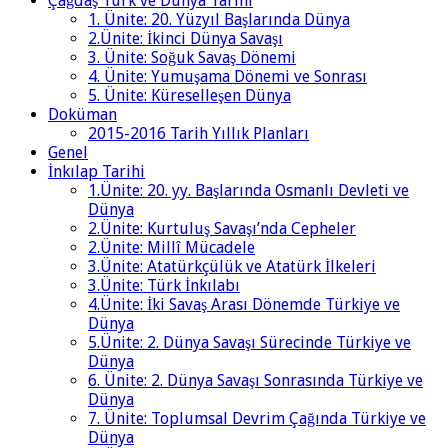
Çağdaş Türk ve Dünya Tarihi
1. Ünite: 20. Yüzyıl Başlarında Dünya
2.Ünite: İkinci Dünya Savaşı
3. Ünite: Soğuk Savaş Dönemi
4. Ünite: Yumuşama Dönemi ve Sonrası
5. Ünite: Küreselleşen Dünya
Doküman
2015-2016 Tarih Yıllık Planları
Genel
İnkılap Tarihi
1.Ünite: 20. yy. Başlarında Osmanlı Devleti ve
Dünya
2.Ünite: Kurtuluş Savaşı’nda Cepheler
2.Ünite: Millî Mücadele
3.Ünite: Atatürkçülük ve Atatürk İlkeleri
3.Ünite: Türk İnkılabı
4.Ünite: İki Savaş Arası Dönemde Türkiye ve
Dünya
5.Ünite: 2. Dünya Savaşı Sürecinde Türkiye ve
Dünya
6. Ünite: 2. Dünya Savaşı Sonrasında Türkiye ve
Dünya
7. Ünite: Toplumsal Devrim Çağında Türkiye ve
Dünya