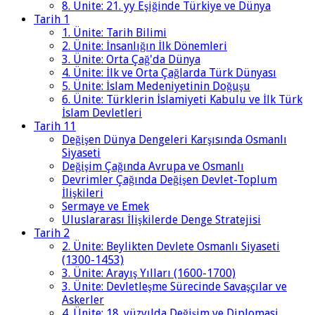
8. Ünite: 21. yy Eşiğinde Türkiye ve Dünya
Tarih 1
1. Ünite: Tarih Bilimi
2. Ünite: İnsanlığın İlk Dönemleri
3. Ünite: Orta Çağ'da Dünya
4. Ünite: İlk ve Orta Çağlarda Türk Dünyası
5. Ünite: İslam Medeniyetinin Doğuşu
6. Ünite: Türklerin İslamiyeti Kabulu ve İlk Türk
İslam Devletleri
Tarih 11
Değişen Dünya Dengeleri Karşısında Osmanlı
Siyaseti
Değişim Çağında Avrupa ve Osmanlı
Devrimler Çağında Değişen Devlet-Toplum
İlişkileri
Sermaye ve Emek
Uluslararası İlişkilerde Denge Stratejisi
Tarih 2
2. Ünite: Beylikten Devlete Osmanlı Siyaseti
(1300-1453)
3. Ünite: Arayış Yılları (1600-1700)
3. Ünite: Devletleşme Sürecinde Savaşçılar ve
Askerler
4. Ünite: 18. yüzyılda Değişim ve Diplomasi