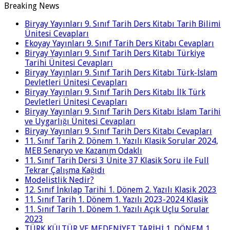
Breaking News
Biryay Yayınları 9. Sınıf Tarih Ders Kitabı Tarih Bilimi
Ünitesi Cevapları
Ekoyay Yayınları 9. Sınıf Tarih Ders Kitabı Cevapları
Biryay Yayınları 9. Sınıf Tarih Ders Kitabı Türkiye
Tarihi Ünitesi Cevapları
Biryay Yayınları 9. Sınıf Tarih Ders Kitabı Türk-İslam
Devletleri Ünitesi Cevapları
Biryay Yayınları 9. Sınıf Tarih Ders Kitabı İlk Türk
Devletleri Ünitesi Cevapları
Biryay Yayınları 9. Sınıf Tarih Ders Kitabı İslam Tarihi
ve Uygarlığı Ünitesi Cevapları
Biryay Yayınları 9. Sınıf Tarih Ders Kitabı Cevapları
11. Sınıf Tarih 2. Dönem 1. Yazılı Klasik Sorular 2024,
MEB Senaryo ve Kazanım Odaklı
11. Sınıf Tarih Dersi 3 Ünite 37 Klasik Soru ile Full
Tekrar Çalışma Kağıdı
Modelistlik Nedir?
12. Sınıf İnkılap Tarihi 1. Dönem 2. Yazılı Klasik 2023
11. Sınıf Tarih 1. Dönem 1. Yazılı 2023-2024 Klasik
11. Sınıf Tarih 1. Dönem 1. Yazılı Açık Uçlu Sorular
2023
TÜRK KÜLTÜR VE MEDENİYET TARİHİ 1. DÖNEM 1.