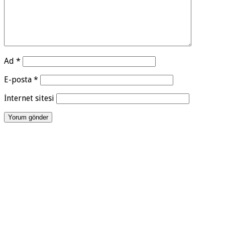
Ad
*
E-posta
*
İnternet sitesi