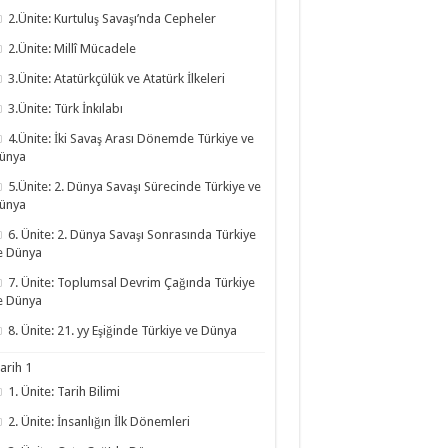
2.Ünite: Kurtuluş Savaşı’nda Cepheler
2.Ünite: Millî Mücadele
3.Ünite: Atatürkçülük ve Atatürk İlkeleri
3.Ünite: Türk İnkılabı
4.Ünite: İki Savaş Arası Dönemde Türkiye ve
ünya
5.Ünite: 2. Dünya Savaşı Sürecinde Türkiye ve
ünya
6. Ünite: 2. Dünya Savaşı Sonrasında Türkiye
e Dünya
7. Ünite: Toplumsal Devrim Çağında Türkiye
e Dünya
8. Ünite: 21. yy Eşiğinde Türkiye ve Dünya
arih 1
1. Ünite: Tarih Bilimi
2. Ünite: İnsanlığın İlk Dönemleri