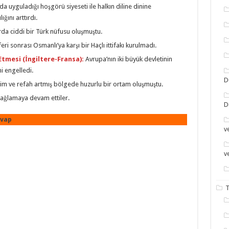
 uyguladığı hoşgörü siyeseti ile halkın diline dinine
ğını arttırdı.
rda ciddi bir Türk nüfusu oluşmuştu.
ri sonrası Osmanlı’ya karşı bir Haçlı ittifakı kurulmadı.
Etmesi (İngiltere-Fransa):
Avrupa’nın iki büyük devletinin
ni engelledi.
D
im ve refah artmış bölgede huzurlu bir ortam oluşmuştu.
 sağlamaya devam ettiler.
D
evap
v
v
T