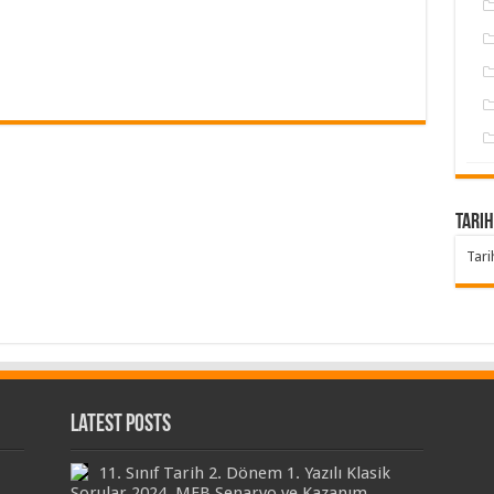
Tarih
Tari
Latest Posts
11. Sınıf Tarih 2. Dönem 1. Yazılı Klasik
Sorular 2024, MEB Senaryo ve Kazanım