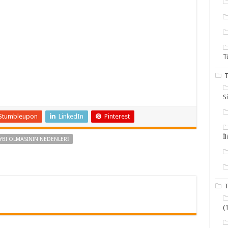
T
T
S
Stumbleupon
LinkedIn
Pinterest
İl
YBI OLMASININ NEDENLERI
T
(