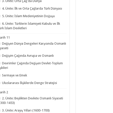
3. Ünite: Orta Çağ'da Dünya
4. Ünite: İlk ve Orta Çağlarda Türk Dünyası
5. Ünite: İslam Medeniyetinin Doğuşu
6. Ünite: Türklerin İslamiyeti Kabulu ve İlk
ürk İslam Devletleri
arih 11
Değişen Dünya Dengeleri Karşısında Osmanlı
iyaseti
Değişim Çağında Avrupa ve Osmanlı
Devrimler Çağında Değişen Devlet-Toplum
işkileri
Sermaye ve Emek
Uluslararası İlişkilerde Denge Stratejisi
arih 2
2. Ünite: Beylikten Devlete Osmanlı Siyaseti
1300-1453)
3. Ünite: Arayış Yılları (1600-1700)