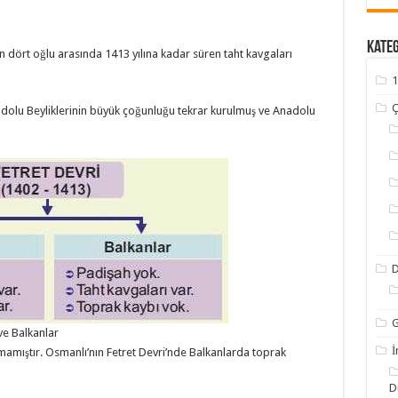
Kate
n dört oğlu arasında 1413 yılına kadar süren taht kavgaları
1
Ç
lu Beyliklerinin büyük çoğunluğu tekrar kurulmuş ve Anadolu
G
ve Balkanlar
İ
amıştır. Osmanlı’nın Fetret Devri’nde Balkanlarda toprak
D