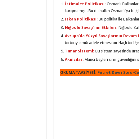
İstimalet Politikası
:
Osmanlı Balkanlarda
karışmamıştı. Bu da halkın Osmanlı’ya bağlılı
İskan Politikası
:
Bu politika ile Balkanla
Niğbolu Savaşı’nın Etkileri:
Niğbolu Zafe
Avrupa’da Yüzyıl Savaşlarının Devam 
birbiriyle mücadele etmesi bir Haçlı birliği
Tımar Sistemi:
Bu sistem sayesinde üret
Akıncılar:
Akıncı beyleri sınır güvenliğini
OKUMA TAVSİYESİ:
Fetret Devri Soru-C