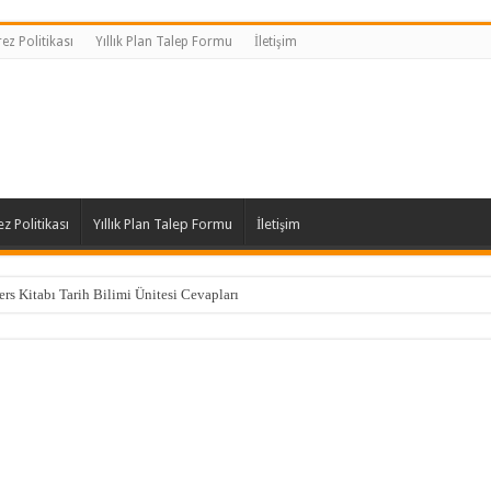
ez Politikası
Yıllık Plan Talep Formu
İletişim
z Politikası
Yıllık Plan Talep Formu
İletişim
ers Kitabı Tarih Bilimi Ünitesi Cevapları