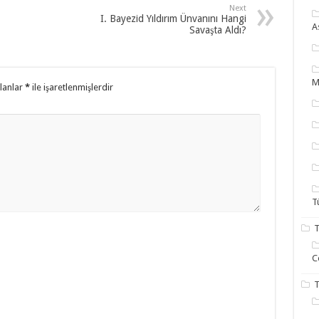
Next
I. Bayezid Yıldırım Ünvanını Hangi
A
Savaşta Aldı?
M
alanlar
*
ile işaretlenmişlerdir
T
T
C
T