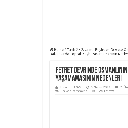
Home
/
Tarih 2
/
2. Ünite: Beylikten Devlete O
Balkanlarda Toprak Kaybı Yaşamamasının Neden
Fetret Devrinde Osmanlının
Yaşamamasının Nedenleri
Hasan BURAN
5 Nisan 2020
2. Ün
Leave a comment
6,961 Views