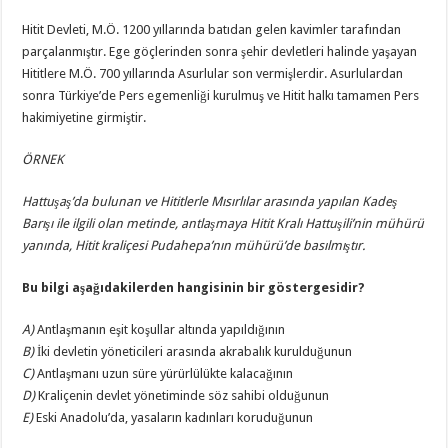
Hitit Devleti, M.Ö. 1200 yıllarında batıdan gelen kavimler tarafından
parçalanmıştır. Ege göçlerinden sonra şehir devletleri halinde yaşayan
Hititlere M.Ö. 700 yıllarında Asurlular son vermişlerdir. Asurlulardan
sonra Türkiye’de Pers egemenliği kurulmuş ve Hitit halkı tamamen Pers
hakimiyetine girmiştir.
ÖRNEK
Hattuşaş’da bulunan ve Hititlerle Mısırlılar arasında yapılan Kadeş
Barışı ile ilgili olan metinde, antlaşmaya Hitit Kralı Hattuşili’nin mühürü
yanında, Hitit kraliçesi Pudahepa’nın mühürü’de basılmıştır.
Bu bilgi aşağıdakilerden hangisinin bir göstergesidir?
A)
Antlaşmanın eşit koşullar altında yapıldığının
B)
İki devletin yöneticileri arasında akrabalık kurulduğunun
C)
Antlaşmanı uzun süre yürürlülükte kalacağının
D)
Kraliçenin devlet yönetiminde söz sahibi olduğunun
E)
Eski Anadolu’da, yasaların kadınları koruduğunun