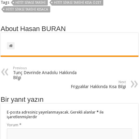
Tags
HITIT SIYASI TARIHI
HITIT SIYASI TARIHI KISA ÖZET
HITIT SIYASI TARIHI KISACA
About Hasan BURAN
Previous
Tunç Devrinde Anadolu Hakkında
Bilgi
Next
Frigyalılar Hakkında Kısa Bilgi
Bir yanıt yazın
E-posta adresiniz yayınlanmayacak.
Gerekli alanlar
*
ile
işaretlenmişlerdir
Yorum
*