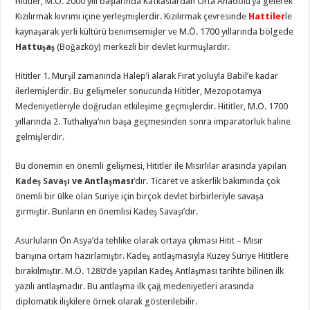
Hititler, M.Ö. 2000 yılı başlarında Kafkaslardan Orta Anadolu’ya gelerek
Kızılırmak kıvrımı içine yerleşmişlerdir. Kızılırmak çevresinde
Hattiler
le
kaynaşarak yerli kültürü benimsemişler ve M.Ö. 1700 yıllarında bölgede
Hattuşaş
(Boğazköy) merkezli bir devlet kurmuşlardır.
Hititler 1. Murşil zamanında Halep’i alarak Fırat yoluyla Babil’e kadar
ilerlemişlerdir. Bu gelişmeler sonucunda Hititler, Mezopotamya
Medeniyetleriyle doğrudan etkileşime geçmişlerdir. Hititler, M.Ö. 1700
yıllarında 2. Tuthalıya’nın başa geçmesinden sonra imparatorluk haline
gelmişlerdir.
Bu dönemin en önemli gelişmesi, Hititler ile Mısırlılar arasında yapılan
Kadeş Savaşı
ve Antlaşması
‘dır. Ticaret ve askerlik bakımında çok
önemli bir ülke olan Suriye için birçok devlet birbirleriyle savaşa
girmiştir. Bunların en önemlisi Kadeş Savaşı’dır.
Asurluların Ön Asya’da tehlike olarak ortaya çıkması Hitit – Mısır
barışına ortam hazırlamıştır. Kadeş antlaşmasıyla Kuzey Suriye Hititlere
bırakılmıştır. M.Ö. 1280’de yapılan Kadeş Antlaşması tarihte bilinen ilk
yazılı antlaşmadır. Bu antlaşma ilk çağ medeniyetleri arasında
diplomatik ilişkilere örnek olarak gösterilebilir.