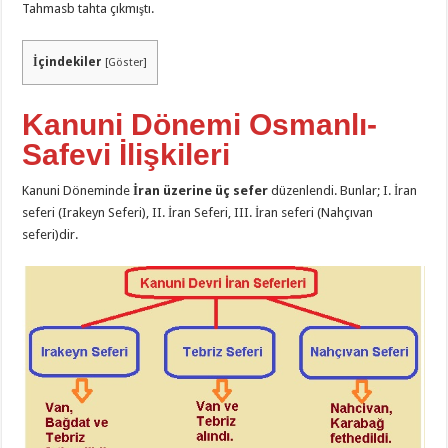
Tahmasb tahta çıkmıştı.
İçindekiler
[
Göster
]
Kanuni Dönemi Osmanlı-
Safevi İlişkileri
Kanuni Döneminde
İran üzerine üç sefer
düzenlendi. Bunlar; I. İran
seferi (Irakeyn Seferi), II. İran Seferi, III. İran seferi (Nahçıvan
seferi)dir.