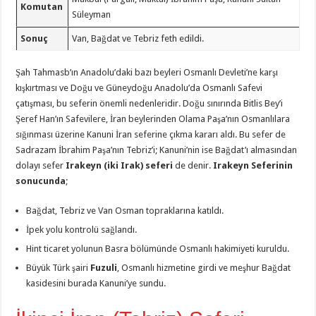
Komutan
Süleyman
Sonuç
Van, Bağdat ve Tebriz feth edildi.
Şah Tahmasb’ın Anadolu’daki bazı beyleri Osmanlı Devleti’ne karşı
kışkırtması ve Doğu ve Güneydoğu Anadolu’da Osmanlı Safevi
çatışması, bu seferin önemli nedenleridir. Doğu sınırında Bitlis Bey’i
Şeref Han’ın Safevilere, İran beylerinden Olama Paşa’nın Osmanlılara
sığınması üzerine Kanuni İran seferine çıkma kararı aldı. Bu sefer de
Sadrazam İbrahim Paşa’nın Tebriz’i; Kanuni’nin ise Bağdat’ı almasından
dolayı sefer
Irakeyn (iki Irak) seferi
de denir.
Irakeyn Seferinin
sonucunda
;
Bağdat, Tebriz ve Van Osman topraklarına katıldı.
İpek yolu kontrolü sağlandı.
Hint ticaret yolunun Basra bölümünde Osmanlı hakimiyeti kuruldu.
Büyük Türk şairi
Fuzuli
, Osmanlı hizmetine girdi ve meşhur Bağdat
kasidesini burada Kanuni’ye sundu.