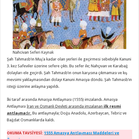
Nahcivan Seferi
Kaynak
Şah Tahmasb’ın Muş’a kadar olan yerleri ile geçirmesi sebebiyle Kanuni
3. kez Safeviler üzerine sefere çıktı. Bu sefer ile; Nahçıvan ve Karabağ
dolayları ele geçirdi. Şah Tahmasb’ın onun karşısına çıkmaması ve kış
mevsimi yaklaşmasından dolayı Kanuni Amasya döndü. Şah Tahmasb’ın
isteği üzerine anlaşma yapıldı.
İki taraf arasında Amasya Antlaşması (1555) imzalandı. Amasya
Antlaşması
İran ve Osmanlı Devleti arasında imzalanan
ilk resmi
antlaşma
dır.
Bu antlaşmayla; Doğu Anadolu, Azerbaycan, Tebriz ve
Bağdat Osmanlılarda kaldı.
OKUMA TAVSİYESİ:
1555 Amasya Antlaşması Maddeleri ve