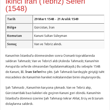
İkinci İran (Tebriz) Seferi
(1548)
Tarih
29 Mart 1548
–
21 Aralık 1549
Bölge
Gürcistan, İran
Komutan
Kanuni Sultan Süleyman
Sonuç
Van ve Tebriz alındı.
Kanuni’nin İstanbul’a dönmesinden sonra Osmanlı topraklarında
saldıran Tahmasb; Van ve Tebriz’i aldı (Aslında Tahmasb; Kanuni’nin
Avrupa’da seferde olmasından faydalanmaktaydı.) Bu sebeple 1548
de Kanuni,
II. İran Seferi
‘ne çıktı. Şah Tahmasb kardeşiyle giriştiği taht
mücadelesi de Kanuni’nin hareket noktalarından birini oluşturuyordu.
Şah Tahmasb , Kanuni’nin karşısına çıkmadı. Van ve Tebriz alıp,
Gürcistan’daki bazı kaleleri ele geçiren Kanuni geri döndü. Kanuni’nin
İstanbul’a dönmesi üzerine Şah Tahmasp tekrar Ahlat, Erciş ve Erzurum
dolaylarına saldırdı.