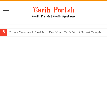
Biryay Yayınları 9. Sınıf Tarih Ders Kitabı Tarih Bilimi Ünitesi Cevapları