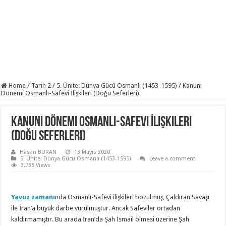
Home
/
Tarih 2
/
5. Ünite: Dünya Gücü Osmanlı (1453-1595)
/
Kanuni
Dönemi Osmanlı-Safevi İlişkileri (Doğu Seferleri)
Kanuni Dönemi Osmanlı-Safevi İlişkileri
(Doğu Seferleri)
Hasan BURAN
13 Mayıs 2020
5. Ünite: Dünya Gücü Osmanlı (1453-1595)
Leave a comment
3,735 Views
Yavuz zamanı
nda Osmanlı-Safevi ilişkileri bozulmuş, Çaldıran Savaşı
ile İran’a büyük darbe vurulmuştur. Ancak Safeviler ortadan
kaldırmamıştır. Bu arada İran’da Şah İsmail ölmesi üzerine Şah