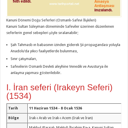
Kanuni Dönemi Doğu Seferleri (Osmanlı-Safevi İlişkileri)
Kanuni Sultan Süleyman döneminde Safeviler üzerinen düzenlenen
seferlerin genel sebepleri şöyle sıralanabilir;
Şah Tahmasb ın babasının izinden giderek Şii propagandası yoluyla
Anadolu’da yıkıcı faaliyetlerde bulunması,
Sınır çatışmaları,
Safevilerin Osmanlı Devleti aleyhine Venedik ve Avusturya ile
anlaşma yapması gösterilebilir.
I. İran seferi (Irakeyn Seferi)
(1534)
Tarih
11 Haziran 1534
–
8 Ocak 1536
Bölge
Irak-ı Arab ve Irak-ı Acem (Irak ve İran)
Makbul (Pargalı, Maktul) İbrahim Paşa, Kanuni Sultan