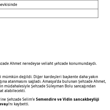
mevkisinde
Şehzade Ahmet neredeyse veliaht şehzade konumundaydı.
si mümkün değildi. Diğer kardeşleri başkente daha yakın
ağına atanmasını sağladı. Amasya’da bulunan Şehzade Ahmet,
’in müdahalesiyle Şehzade Süleyman Bolu sancağından
t alabilecekti.
rine Şehzade Selim’e
Semendire ve Vidin sancakbeyliği
avaşı
‘nı kaybetti.