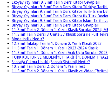
Ekoyay Yayınları 9. Sınıf Tarih Ders Kitabı Cevapları
Biryay Yayınları 9. Sınıf Tarih Ders Kitabı Türkiye Tarih
Biryay Yayınları 9. Sınıf Tarih Ders Kitabı Türk-İslam De
Biryay Yayınları 9. Sınıf Tarih Ders Kitabı İlk Türk Devle
Biryay Yayınları 9. Sınıf Tarih Ders Kitabı İslam Tarihi 
Biryay Yayınları 9. Sınıf Tarih Ders Kitabı Cevapları
11. Sınıf Tarih 2. Dönem 1. Yazılı Klasik Sorular 2024,
11. Sınıf Tarih Dersi 3 Ünite 37 Klasik Soru ile Full Tek
Modelistlik Nedir?
12. Sınıf İnkılap Tarihi 1. Dönem 2. Yazılı Klasik 2023
11. Sınıf Tarih 1. Dönem 1. Yazılı 2023-2024 Klasik
11. Sınıf Tarih 1. Dönem 1. Yazılı Açık Uçlu Sorular 2023
TÜRK KÜLTÜR VE MEDENİYET TARİHİ 1. DÖNEM 1. YAZI
Sancağa Çıkma Usulü (Sancak Sistemi) Nedir?
10. Sınıf Tarih Dersi 2. Dönem 1. Yazılı Test
11. Sınıf Tarih 2. Dönem 1. Yazılı Klasik ve Video Çözüm