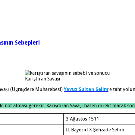
sının Sebepleri
Karıştıran Savaşı
Savaşı (Uğraşdere Muharebesi)
Yavuz Sultan Selim
‘e taht yolu
le not alması gerekir. Karışdıran Savaşı bazen direkt olarak sor
3 Ağustos 1511
II. Bayezid X Şehzade Selim