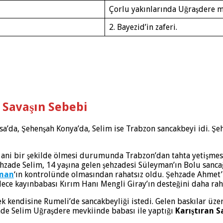
Çorlu yakınlarında Uğraşdere 
2. Bayezid’in zaferi.
e Savaşın Sebebi
sa’da, Şehenşah Konya’da, Selim ise Trabzon sancakbeyi idi. 
ın ani bir şekilde ölmesi durumunda Trabzon’dan tahta yetişme
hzade Selim, 14 yaşına gelen şehzadesi Süleyman’ın Bolu sanc
yman
‘ın kontrolünde olmasından rahatsız oldu. Şehzade Ahmet
ylece kayınbabası Kırım Hanı Mengli Giray’ın desteğini daha raha
 kendisine Rumeli’de sancakbeyliği istedi. Gelen baskılar üze
ade Selim Uğraşdere mevkiinde babası ile yaptığı
Karıştıran S