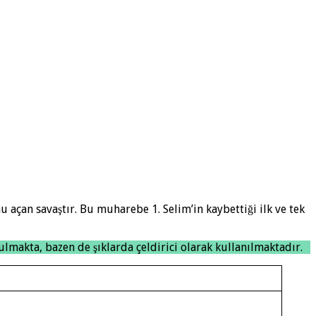
nu açan savaştır. Bu muharebe 1. Selim’in kaybettiği ilk ve tek
ulmakta, bazen de şıklarda çeldirici olarak kullanılmaktadır.