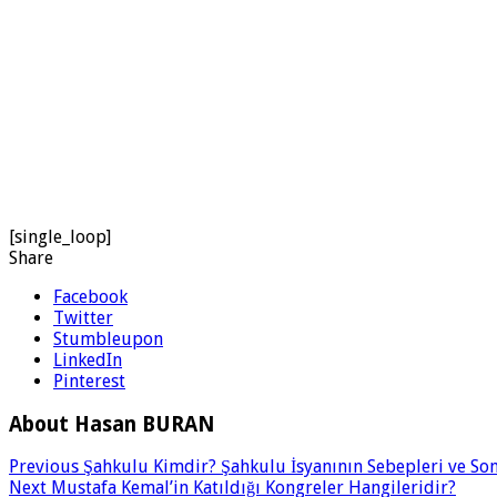
[single_loop]
Share
Facebook
Twitter
Stumbleupon
LinkedIn
Pinterest
About Hasan BURAN
Previous
Şahkulu Kimdir? Şahkulu İsyanının Sebepleri ve Son
Next
Mustafa Kemal’in Katıldığı Kongreler Hangileridir?