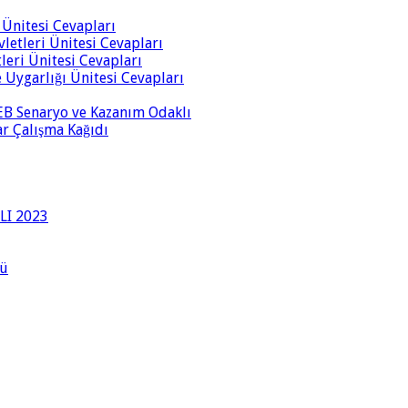
i Ünitesi Cevapları
vletleri Ünitesi Cevapları
tleri Ünitesi Cevapları
ve Uygarlığı Ünitesi Cevapları
 MEB Senaryo ve Kazanım Odaklı
rar Çalışma Kağıdı
LI 2023
lü