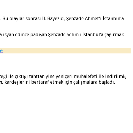
. Bu olaylar sonrası II. Bayezid, Şehzade Ahmet’i İstanbul’a
da isyan edince padişah Şehzade Selim’i İstanbul’a çağırmak
de
eği ile çıktığı tahttan yine yeniçeri muhalefeti ile indirilmiş
 kardeşlerini bertaraf etmek için çalışmalara başladı.