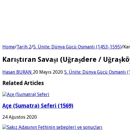
Home
/
Tarih 2
/
5. Ünite: Dünya Gücü Osmanlı (1453-1595)
/
Kar
Karıştıran Savaşı (Uğraşdere / Uğraşk
Hasan BURAN
20 Mayıs 2020
5. Ünite: Dünya Gücü Osmanlı 
Related Articles
Açe (Sumatra) Seferi (1569)
24 Ağustos 2020