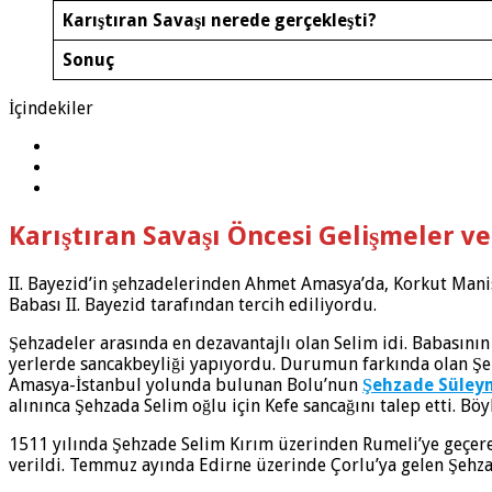
Karıştıran Savaşı nerede gerçekleşti?
Sonuç
İçindekiler
Karıştıran Savaşı Öncesi Gelişmeler v
II. Bayezid’in şehzadelerinden Ahmet Amasya’da, Korkut Mani
Babası II. Bayezid tarafından tercih ediliyordu.
Şehzadeler arasında en dezavantajlı olan Selim idi. Babasın
yerlerde sancakbeyliği yapıyordu. Durumun farkında olan Şe
Amasya-İstanbul yolunda bulunan Bolu’nun
Şehzade Süle
alınınca Şehzada Selim oğlu için Kefe sancağını talep etti. Bö
1511 yılında Şehzade Selim Kırım üzerinden Rumeli’ye geçerek
verildi. Temmuz ayında Edirne üzerinde Çorlu’ya gelen Şehz