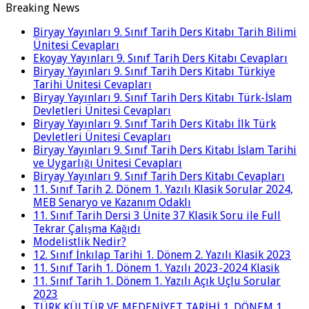
Breaking News
Biryay Yayınları 9. Sınıf Tarih Ders Kitabı Tarih Bilimi
Ünitesi Cevapları
Ekoyay Yayınları 9. Sınıf Tarih Ders Kitabı Cevapları
Biryay Yayınları 9. Sınıf Tarih Ders Kitabı Türkiye
Tarihi Ünitesi Cevapları
Biryay Yayınları 9. Sınıf Tarih Ders Kitabı Türk-İslam
Devletleri Ünitesi Cevapları
Biryay Yayınları 9. Sınıf Tarih Ders Kitabı İlk Türk
Devletleri Ünitesi Cevapları
Biryay Yayınları 9. Sınıf Tarih Ders Kitabı İslam Tarihi
ve Uygarlığı Ünitesi Cevapları
Biryay Yayınları 9. Sınıf Tarih Ders Kitabı Cevapları
11. Sınıf Tarih 2. Dönem 1. Yazılı Klasik Sorular 2024,
MEB Senaryo ve Kazanım Odaklı
11. Sınıf Tarih Dersi 3 Ünite 37 Klasik Soru ile Full
Tekrar Çalışma Kağıdı
Modelistlik Nedir?
12. Sınıf İnkılap Tarihi 1. Dönem 2. Yazılı Klasik 2023
11. Sınıf Tarih 1. Dönem 1. Yazılı 2023-2024 Klasik
11. Sınıf Tarih 1. Dönem 1. Yazılı Açık Uçlu Sorular
2023
TÜRK KÜLTÜR VE MEDENİYET TARİHİ 1. DÖNEM 1.