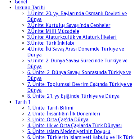
Genel
İnkılap Tarihi
1.Ünite: 20. yy. Başlarında Osmanlı Devleti ve
Dünya
2.Ünite: Kurtuluş Savaşı’nda Cepheler
2.Ünite: Millî Mücadele
3.Ünite: Atatürkçülük ve Atatürk İlkeleri
3.Ünite: Türk İnkılabı
4.Ünite: İki Savaş Arası Dönemde Türkiye ve
Dünya
5.Ünite: 2. Dünya Savaşı Sürecinde Türkiye ve
Dünya
6. Ünite: 2. Dünya Savaşı Sonrasında Türkiye ve
Dünya
7. Ünite: Toplumsal Devrim Çağında Türkiye ve
Dünya
8. Ünite: 21. yy Eşiğinde Türkiye ve Dünya
Tarih 1
1. Ünite: Tarih Bilimi
2. Ünite: İnsanlığın İlk Dönemleri
3. Ünite: Orta Çağ'da Dünya
4. Ünite: İlk ve Orta Çağlarda Türk Dünyası
5. Ünite: İslam Medeniyetinin Doğuşu
6. Ünite: Türklerin İslamiyeti Kabulu ve İlk Türk