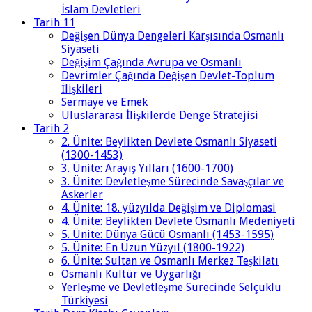
İslam Devletleri
Tarih 11
Değişen Dünya Dengeleri Karşısında Osmanlı
Siyaseti
Değişim Çağında Avrupa ve Osmanlı
Devrimler Çağında Değişen Devlet-Toplum
İlişkileri
Sermaye ve Emek
Uluslararası İlişkilerde Denge Stratejisi
Tarih 2
2. Ünite: Beylikten Devlete Osmanlı Siyaseti
(1300-1453)
3. Ünite: Arayış Yılları (1600-1700)
3. Ünite: Devletleşme Sürecinde Savaşçılar ve
Askerler
4. Ünite: 18. yüzyılda Değişim ve Diplomasi
4. Ünite: Beylikten Devlete Osmanlı Medeniyeti
5. Ünite: Dünya Gücü Osmanlı (1453-1595)
5. Ünite: En Uzun Yüzyıl (1800-1922)
6. Ünite: Sultan ve Osmanlı Merkez Teşkilatı
Osmanlı Kültür ve Uygarlığı
Yerleşme ve Devletleşme Sürecinde Selçuklu
Türkiyesi