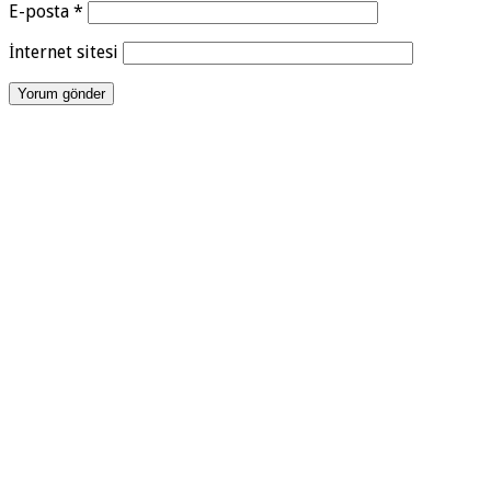
E-posta
*
İnternet sitesi