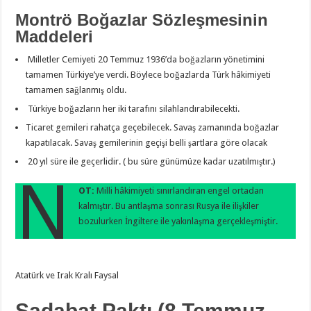
Montrö Boğazlar Sözleşmesinin
Maddeleri
Milletler Cemiyeti 20 Temmuz 1936’da boğazların yönetimini
tamamen Türkiye’ye verdi. Böylece boğazlarda Türk hâkimiyeti
tamamen sağlanmış oldu.
Türkiye boğazların her iki tarafını silahlandırabilecekti.
Ticaret gemileri rahatça geçebilecek. Savaş zamanında boğazlar
kapatılacak. Savaş gemilerinin geçişi belli şartlara göre olacak
20 yıl süre ile geçerlidir. ( bu süre günümüze kadar uzatılmıştır.)
N
OT:
Milli hâkimiyeti sınırlandıran engel ortadan
kalmıştır. Bu antlaşma sonrası Rusya ile ilişkiler
bozulurken İngiltere ile yakınlaşma gerçekleşmiştir.
Atatürk ve Irak Kralı Faysal
Sadabat Paktı (8 Temmuz