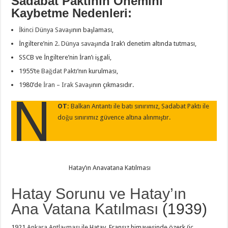
Sadabat Paktının Önemini
Kaybetme Nedenleri:
İkinci Dünya Savaşı
nın başlaması,
İngiltere’nin
2. Dünya savaşı
nda Irak’ı denetim altında tutması,
SSCB ve İngiltere’nin İran’ı işgali,
1955’te
Bağdat Paktı
’nın kurulması,
1980’de
İran – Irak Savaşı
nın çıkmasıdır.
N
OT:
Balkan Antantı ile batı sınırımız, Sadabat Paktı ile
doğu sınırımız güvence altına alınmıştır.
Hatay’ın Anavatana Katılması
Hatay Sorunu ve Hatay’ın
Ana Vatana Katılması
(1939)
1921
Ankara Antlaşması
ile Hatay, Fransız himayesinde özerk (iç