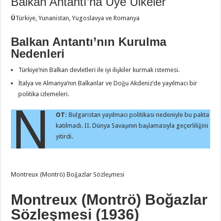
Balkan Antantı’na Üye Ülkeler
Ü
Türkiye, Yunanistan, Yugoslavya ve Romanya
Balkan Antantı’nın Kurulma
Nedenleri
Türkiye’nin Balkan devletleri ile iyi ilişkiler kurmak istemesi.
İtalya ve Almanya’nın Balkanlar ve Doğu Akdeniz’de yayılmacı bir
politika izlemeleri.
N
OT:
Bulgaristan yayılmacı politikası nedeniyle bu pakta
katılmadı. II. Dünya Savaşının başlamasıyla geçerliliğini
yitirdi.
Montreux (Montrö) Boğazlar Sözleşmesi
Montreux (Montrö) Boğazlar
Sözleşmesi (1936)