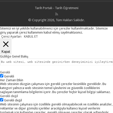
Tarih Portalı - Tarih Öğretmeni
© Copyright 2026, Tüm Hakları Saklıdır.
Sitemizi en iyi şekilde kullanabilmeniz için çerezler kullanılmaktadır. Sitemize
giriş yaparak çerez kullanımını kabul etmiş sayılmaktasınız.
Çerez Ayarları
KABUL ET
Kapat
Gizliliğe Genel Bakış
Bu web sitesi, web sitesinde gezinirken deneyiminizi iyileştirm
Gerekli
Gerekli
Her Zaman Etkin
Web sitesinin düzgün çalışması için gerekli çerezler kesinlikle gereklidir. Bu
kategori yalnızca web sitesinin temel işlevlerini ve güvenlik özelliklerini
sağlayan tanımlama bilgilerini içerir. Bu çerezler hiçbir kişisel bilgiyi saklamaz.
Gerekli değil
Gerekli değil
Web sitesinin çalışması için özellikle gerekli olmayabilecek ve özellikle analizler,
reklamlar ve diğer gömülü içerikler aracılığıyla kullanıcı kişisel verilerini
toplamak için kullanılan çerezler, gerekli olmayan çerezler olarak adlandırılır.