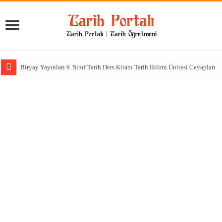
Biryay Yayınları 9. Sınıf Tarih Ders Kitabı Tarih Bilimi Ünitesi Cevapları