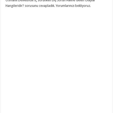
Osmanlı Devletinde İç Sorunken Dış Sorun Haline Gelen Olaylar
Hangileridir? sorusunu cevapladık. Yorumlarınızı bekliyoruz.