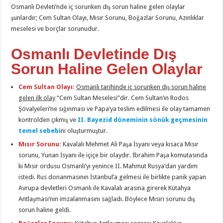
Osmanlı Devleti’nde iç sorunken dış sorun haline gelen olaylar
şunlardır; Cem Sultan Olayı, Mısır Sorunu, Boğazlar Sorunu, Azınlıklar
meselesi ve borçlar sorunudur.
Osmanlı Devletinde Dış
Sorun Haline Gelen Olaylar
Cem Sultan Olayı:
Osmanlı tarihinde iç sorunken dış sorun haline
gelen ilk olay
“Cem Sultan Meselesi”dir. Cem Sultan’ın Rodos
Şövalyeleri’ne sığınması ve Papa’ya teslim edilmesi ile olay tamamen
kontrolden çıkmış ve
II. Bayezid döneminin sönük geçmesinin
temel sebebi
ni oluşturmuştur.
Mısır Sorunu:
Kavalalı Mehmet Ali Paşa İsyanı veya kısaca Mısır
sorunu, Yunan İsyanı ile içiçe bir olaydır. İbrahim Paşa komutasında
ki Mısır ordusu Osmanlı’yı yenince II. Mahmut Rusya’dan yardım
istedi. Rus donanmasının İstanbul’a gelmesi ile birlikte panik yapan
Avrupa devletleri Osmanlı ile Kavalalı arasına girerek Kütahya
Antlaşması’nın imzalanmasını sağladı. Böylece Mısırı sorunu dış
sorun haline geldi.