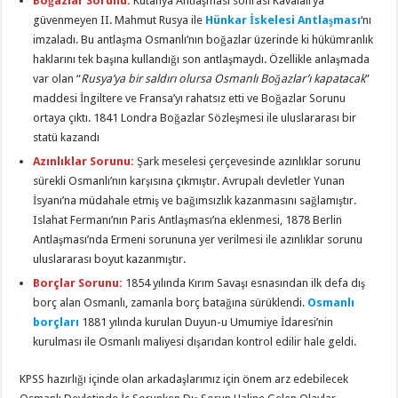
Boğazlar Sorunu:
Kütahya Antlaşması sonrası Kavalalı’ya
güvenmeyen II. Mahmut Rusya ile
Hünkar İskelesi Antlaşması
‘nı
imzaladı. Bu antlaşma Osmanlı’nın boğazlar üzerinde ki hükümranlık
haklarını tek başına kullandığı son antlaşmaydı. Özellikle anlaşmada
var olan “
Rusya’ya bir saldırı olursa Osmanlı Boğazlar’ı kapatacak
”
maddesi İngiltere ve Fransa’yı rahatsız etti ve Boğazlar Sorunu
ortaya çıktı. 1841 Londra Boğazlar Sözleşmesi ile uluslararası bir
statü kazandı
Azınlıklar Sorunu:
Şark meselesi çerçevesinde azınlıklar sorunu
sürekli Osmanlı’nın karşısına çıkmıştır. Avrupalı devletler Yunan
İsyanı’na müdahale etmiş ve bağımsızlık kazanmasını sağlamıştır.
Islahat Fermanı’nın Paris Antlaşması’na eklenmesi, 1878 Berlin
Antlaşması’nda Ermeni sorununa yer verilmesi ile azınlıklar sorunu
uluslararası boyut kazanmıştır.
Borçlar Sorunu:
1854 yılında Kırım Savaşı esnasından ilk defa dış
borç alan Osmanlı, zamanla borç batağına sürüklendi.
Osmanlı
borçları
1881 yılında kurulan Duyun-u Umumiye İdaresi’nin
kurulması ile Osmanlı maliyesi dışarıdan kontrol edilir hale geldi.
KPSS hazırlığı içinde olan arkadaşlarımız için önem arz edebilecek