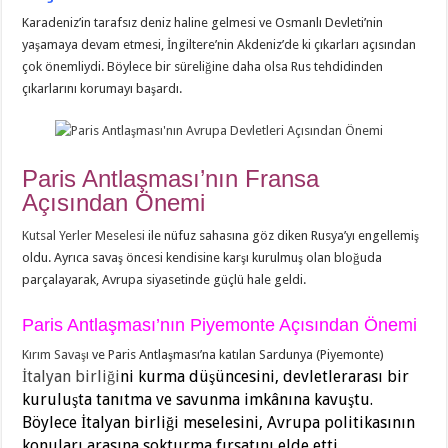
Karadeniz’in tarafsız deniz haline gelmesi ve Osmanlı Devleti’nin
yaşamaya devam etmesi, İngiltere’nin Akdeniz’de ki çıkarları açısından
çok önemliydi. Böylece bir süreliğine daha olsa Rus tehdidinden
çıkarlarını korumayı başardı.
Paris Antlaşması’nın Fransa
Açısından Önemi
Kutsal Yerler Meselesi
ile nüfuz sahasına göz diken Rusya’yı engellemiş
oldu. Ayrıca savaş öncesi kendisine karşı kurulmuş olan bloğuda
parçalayarak, Avrupa siyasetinde güçlü hale geldi.
Paris Antlaşması’nın Piyemonte Açısından Önemi
Kırım Savaşı
ve Paris Antlaşması’na katılan Sardunya (Piyemonte)
İtalyan birliği
ni kurma düşüncesini, devletlerarası bir
kuruluşta tanıtma ve savunma imkânına kavuştu.
Böylece İtalyan birliği meselesini, Avrupa politikasının
konuları arasına sokturma fırsatını elde etti.