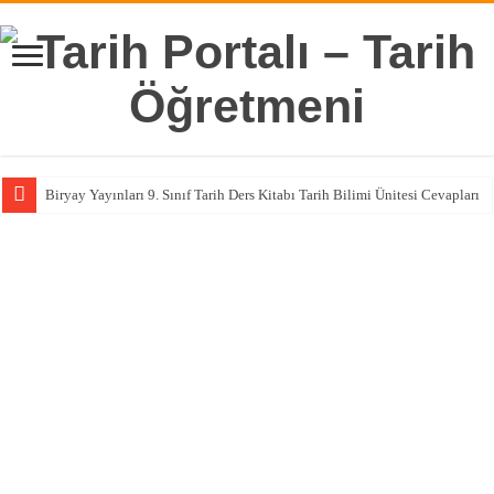
Biryay Yayınları 9. Sınıf Tarih Ders Kitabı Tarih Bilimi Ünitesi Cevapları