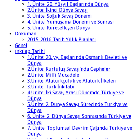
1. Ünite: 20. Yüzyıl Başlarında Dünya
2.Ünite: İkinci Dünya Savaşı
3. Ünite: Soğuk Savaş Dönemi
4. Ünite: Yumuşama Dönemi ve Sonrası
5. Ünite: Küreselleşen Dünya
Doküman
2015-2016 Tarih Yıllık Planları
Genel
İnkılap Tarihi
1.Ünite: 20. yy. Başlarında Osmanlı Devleti ve
Dünya
2.Ünite: Kurtuluş Savaşı’nda Cepheler
2.Ünite: Millî Mücadele
3.Ünite: Atatürkçülük ve Atatürk İlkeleri
3.Ünite: Türk İnkılabı
4.Ünite: İki Savaş Arası Dönemde Türkiye ve
Dünya
5.Ünite: 2. Dünya Savaşı Sürecinde Türkiye ve
Dünya
6. Ünite: 2. Dünya Savaşı Sonrasında Türkiye ve
Dünya
7. Ünite: Toplumsal Devrim Çağında Türkiye ve
Dünya