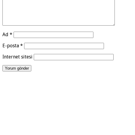
Ad
*
E-posta
*
İnternet sitesi