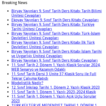
Breaking News
Biryay Yayınları 9. Sınıf Tarih Ders Kitabı Tarih Bilimi
Ünitesi Cevapları
Ekoyay Yayınları 9. Sınıf Tarih Ders Kitabı Cevapları
Biryay Yayınları 9. Sınıf Tarih Ders Kitabı Türkiye
Tarihi Ünitesi Cevapları
Biryay Yayınları 9. Sınıf Tarih Ders Kitabı Türk-İslam
Devletleri Ünitesi Cevapları
Biryay Yayınları 9. Sınıf Tarih Ders Kitabı İlk Türk
Devletleri Ünitesi Cevapları
Biryay Yayınları 9. Sınıf Tarih Ders Kitabı İslam Tarihi
ve Uygarlığı Ünitesi Cevapları
Biryay Yayınları 9. Sınıf Tarih Ders Kitabı Cevapları
11. Sınıf Tarih 2. Dönem 1. Yazılı Klasik Sorular 2024,
MEB Senaryo ve Kazanım Odaklı
11. Sınıf Tarih Dersi 3 Ünite 37 Klasik Soru ile Full
Tekrar Çalışma Kağıdı
Modelistlik Nedir?
12. Sınıf İnkılap Tarihi 1. Dönem 2. Yazılı Klasik 2023
11. Sınıf Tarih 1. Dönem 1. Yazılı 2023-2024 Klasik
11. Sınıf Tarih 1. Dönem 1. Yazılı Açık Uçlu Sorular
2023
TÜRK KÜLTÜR VE MEDENİYET TARİHİ 1. DÖNEM 1.