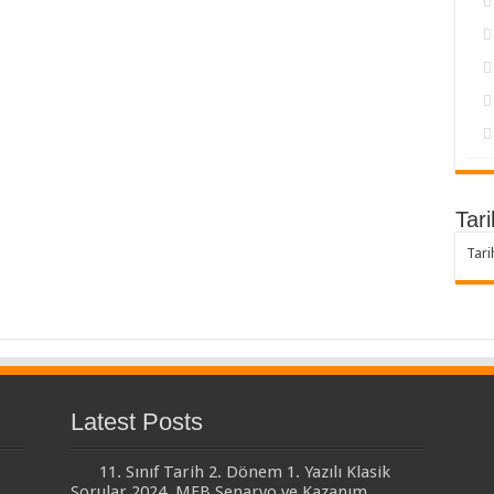
Tari
Tari
Latest Posts
11. Sınıf Tarih 2. Dönem 1. Yazılı Klasik
Sorular 2024, MEB Senaryo ve Kazanım