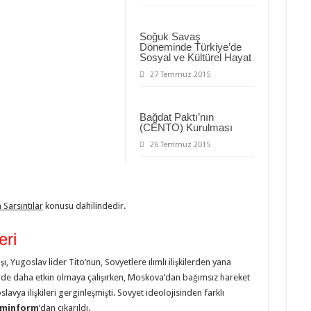
Soğuk Savaş
Döneminde Türkiye’de
Sosyal ve Kültürel Hayat
27 Temmuz 2015
Bağdat Paktı’nın
(CENTO) Kurulması
26 Temmuz 2015
 Sarsıntılar
konusu dahilindedir.
eri
 Yugoslav lider Tito’nun, Sovyetlere ılımlı ilişkilerden yana
nde daha etkin olmaya çalışırken, Moskova’dan bağım­sız hareket
vya ilişkileri gerginleşmişti. Sovyet ideolojisin­den farklı
minform
’dan çıkarıldı.