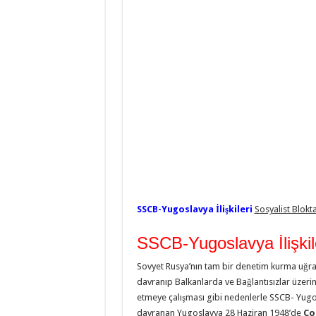
SSCB-Yugoslavya İlişkileri
Sosyalist Blokta
SSCB-Yugoslavya İlişkil
Sovyet Rusya’nın tam bir denetim kurma uğraşı,
davranıp Balkanlarda ve Bağlantısızlar üzeri
etmeye çalışması gibi nedenlerle SSCB- Yugosla
davranan Yugoslavya 28 Haziran 1948’de
Co