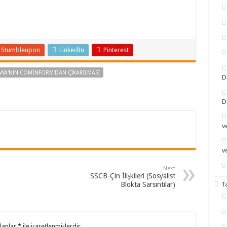
Stumbleupon
LinkedIn
Pinterest
YA'NIN COMINFORM’DAN ÇIKARILMASI
D
D
v
v
Next
SSCB-Çin İlişkileri (Sosyalist
Blokta Sarsıntılar)
T
alanlar
*
ile işaretlenmişlerdir