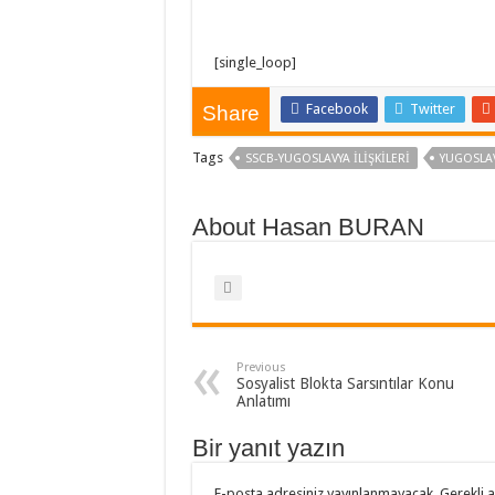
[single_loop]
Facebook
Twitter
Share
Tags
SSCB-YUGOSLAVYA İLIŞKILERI
YUGOSLAV
About Hasan BURAN
Previous
Sosyalist Blokta Sarsıntılar Konu
Anlatımı
Bir yanıt yazın
E-posta adresiniz yayınlanmayacak.
Gerekli 