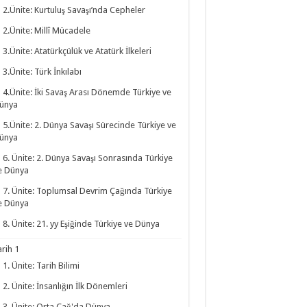
2.Ünite: Kurtuluş Savaşı’nda Cepheler
2.Ünite: Millî Mücadele
3.Ünite: Atatürkçülük ve Atatürk İlkeleri
3.Ünite: Türk İnkılabı
4.Ünite: İki Savaş Arası Dönemde Türkiye ve
ünya
5.Ünite: 2. Dünya Savaşı Sürecinde Türkiye ve
ünya
6. Ünite: 2. Dünya Savaşı Sonrasında Türkiye
e Dünya
7. Ünite: Toplumsal Devrim Çağında Türkiye
e Dünya
8. Ünite: 21. yy Eşiğinde Türkiye ve Dünya
arih 1
1. Ünite: Tarih Bilimi
2. Ünite: İnsanlığın İlk Dönemleri
3. Ünite: Orta Çağ'da Dünya