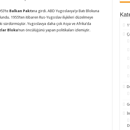
953’te
Balkan Paktı
na girdi. ABD Yugoslavya’yı Batı Blokuna
Kate
ndu. 1955’ten itibaren Rus-Yugoslav ilişkileri düzelmeye
lişki sür­dürmüştür. Yugoslavya daha çok Asya ve Afrika’da
1
zlar Bloku
’nun öncülüğünü yapan politikaları izlemiştir.
Ç
D
G
İn
D