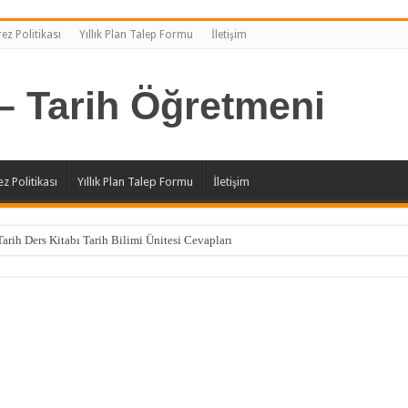
ez Politikası
Yıllık Plan Talep Formu
İletişim
z Politikası
Yıllık Plan Talep Formu
İletişim
Tarih Ders Kitabı Tarih Bilimi Ünitesi Cevapları
 Tarih Ders Kitabı Cevapları
Tarih Ders Kitabı Türkiye Tarihi Ünitesi Cevapları
Tarih Ders Kitabı Türk-İslam Devletleri Ünitesi Cevapları
Tarih Ders Kitabı İlk Türk Devletleri Ünitesi Cevapları
Tarih Ders Kitabı İslam Tarihi ve Uygarlığı Ünitesi Cevapları