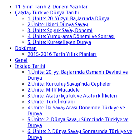
11. Sınıf Tarih 2. Dönem Yazılılar
Çağdaş Türk ve Dünya Tarihi
1. Ünite: 20. Yüzyıl Başlarında Dünya
2.Ünite: İkinci Dünya Savaşı
3. Ünite: Soğuk Savaş Dönemi
4. Ünite: Yumuşama Dönemi ve Sonrası
5. Ünite: Küreselleşen Dünya
Doküman
2015-2016 Tarih Yıllık Planları
Genel
İnkılap Tarihi
1.Ünite: 20. yy. Başlarında Osmanlı Devleti ve
Dünya
2.Ünite: Kurtuluş Savaşı’nda Cepheler
2.Ünite: Millî Mücadele
3.Ünite: Atatürkçülük ve Atatürk İlkeleri
3.Ünite: Türk İnkılabı
4.Ünite: İki Savaş Arası Dönemde Türkiye ve
Dünya
5.Ünite: 2. Dünya Savaşı Sürecinde Türkiye ve
Dünya
6. Ünite: 2. Dünya Savaşı Sonrasında Türkiye ve
Dünya