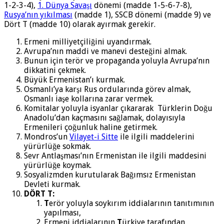
1-2-3-4),
1. Dünya Savaşı
dönemi (madde 1-5-6-7-8),
Rusya’nın yıkılması
(madde 1), SSCB dönemi (madde 9) ve
Dört T (madde 10) olarak ayırmak gerekir.
Ermeni milliyetçiliğini uyandırmak.
Avrupa’nın maddi ve manevi desteğini almak.
Bunun için terör ve propaganda yoluyla Avrupa’nın
dikkatini çekmek.
Büyük Ermenistan’ı kurmak.
Osmanlı’ya karşı Rus ordularında görev almak,
Osmanlı iaşe kollarına zarar vermek.
Komitalar yoluyla isyanlar çıkararak Türklerin Doğu
Anadolu’dan kaçmasını sağlamak, dolayısıyla
Ermenileri çoğunluk haline getirmek.
Mondros’un
Vilayet-i Sitte
ile ilgili maddelerini
yürürlüğe sokmak.
Sevr Antlaşması’nın Ermenistan ile ilgili maddesini
yürürlüğe koymak.
Sosyalizmden kurutularak Bağımsız Ermenistan
Devleti kurmak.
DÖRT T:
T
erör yoluyla soykırım iddialarının tanıtımının
yapılması,
Ermeni iddialarının
T
ürkiye tarafından