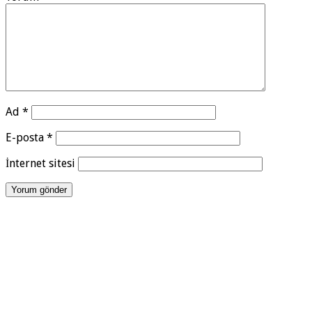
Ad
*
E-posta
*
İnternet sitesi