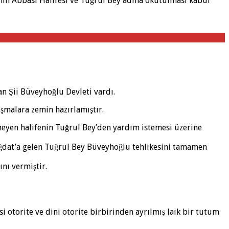
nin Abbasi Halifesi ve Tuğrul Bey adına okutulması kabul
an Şii Büveyhoğlu Devleti vardı.
ışmalara zemin hazırlamıştır.
emeyen halifenin Tuğrul Bey’den yardım istemesi üzerine
ağdat’a gelen Tuğrul Bey Büveyhoğlu tehlikesini tamamen
nı vermiştir.
si otorite ve dini otorite birbirinden ayrılmış laik bir tutum