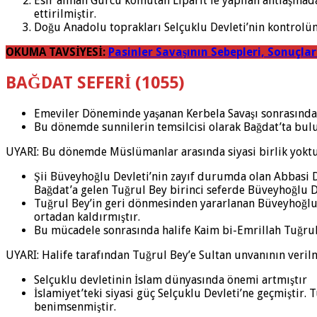
Esir alınan Gürcü komutan Liparit’le yapılan antlaşmad
ettirilmiştir.
Doğu Anadolu toprakları Selçuklu Devleti’nin kontrolün
OKUMA TAVSİYESİ:
Pasinler Savaşının Sebepleri, Sonuçla
BAĞDAT SEFERİ (1055)
Emeviler Döneminde yaşanan Kerbela Savaşı sonrasında M
Bu dönemde sunnilerin temsilcisi olarak Bağdat’ta bulun
UYARI: Bu dönemde Müslümanlar arasında siyasi birlik yoktur.
Şii Büveyhoğlu Devleti’nin zayıf durumda olan Abbasi D
Bağdat’a gelen Tuğrul Bey birinci seferde Büveyhoğlu De
Tuğrul Bey’in geri dönmesinden yararlanan Büveyhoğlu D
ortadan kaldırmıştır.
Bu mücadele sonrasında halife Kaim bi-Emrillah Tuğrul B
UYARI: Halife tarafından Tuğrul Bey’e Sultan unvanının verilm
Selçuklu devletinin İslam dünyasında önemi artmıştır
İslamiyet’teki siyasi güç Selçuklu Devleti’ne geçmiştir. 
benimsenmiştir.