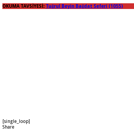
OKUMA TAVSİYESİ:
Tuğrul Beyin Bağdat Seferi (1055)
[single_loop]
Share