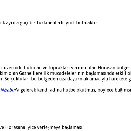
ek ayrıca göçebe Türkmenlerle yurt bulmaktır.
arı üzerinde bulunan ve toprakları verimli olan Horasan bölges
m olan Gaznelilere ilk mücadelelerinin başlamasında etkili o
 Selçukluları bu bölgeden uzaklaştırmak amacıyla harekete g
e
Nişabur
’a gelerek kendi adına hutbe okutmuş, böylece bağımsızl
 ve Horasana iyice yerleşmeye başlaması