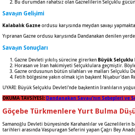
Bu durumdan rahatsız olan Gaznelilerin Selçuklu gücü
Savaşın Gelişimi
Kalabalık Gazne
ordusu karşısında meydan savaşı yapmaktan 
Yıpranan Gazne ordusu karşısında Dandanakan denilen yerd
Savaşın Sonuçları
Gazne Devleti yıkılış sürecine girerken
Büyük Selçuklu
Horasan ve İran hakimiyeti Selçuklulara geçmiştir. Böyl
Gazne ordusunun bütün silahları ve malları Selçuklu Dev
Fetih bölgesine yakın olmak için başkent Nişabur’dan Re
UYARI: Büyük Selçuklu Devleti’nde başkentin İranlıların yoğun
OKUMA TAVSİYESİ:
Dandanakan Savaşı’nın Sebepleri ve S
Göçebe Türkmenlere Yurt Bulma Düşü
Samanoğlu Devleti bünyesinde Karahanlılar ve Gaznelilerin ba
tarihleri arasında Vaspuragan Seferini yapan Çağrı Bey Anad