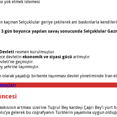
nü yok etmek istemesi
kaçınan Selçuklular geriye çekilerek ani baskınlarla kendiler
e
3 gün boyunca yapılan savaş sonucunda Selçuklular Gazne
 Devleti
resmen kurulmuştur.
ece devletin
ekonomik ve siyasi gücü
artmıştır
leti’ne geçmiştir.
y şehrine taşınmıştır.
 olarak yaşadığı birkente taşınması devlet yönetiminde İran et
onuçları
ncesi
skısının artması üzerine Tuğrul Bey kardeşi Çağrı Bey’i yurt b
olu’ya gelerek bu coğrafyanın Türklerin yaşamına uygun olduğu