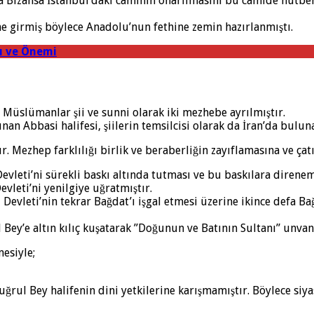
a Bizansa İstanbul’daki caminin onarılmasını bu camide hutbe
e girmiş böylece Anadolu’nun fethine zemin hazırlanmıştı.
rı ve Önemi
üslümanlar şii ve sunni olarak iki mezhebe ayrılmıştır.
an Abbasi halifesi, şiilerin temsilcisi olarak da İran’da bulun
 Mezhep farklılığı birlik ve beraberliğin zayıflamasına ve çat
evleti’ni sürekli baskı altında tutması ve bu baskılara diren
vleti’ni yenilgiye uğratmıştır.
evleti’nin tekrar Bağdat’ı işgal etmesi üzerine ikince defa B
ey’e altın kılıç kuşatarak ”Doğunun ve Batının Sultanı” unvanı
esiyle;
Tuğrul Bey halifenin dini yetkilerine karışmamıştır. Böylece siya