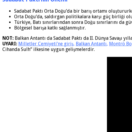
Sadabat Paktı Orta Doğu’da bir barış ortamı oluştururke
Orta Doğu’da, saldırgan politikalara karşı güç birliği o
Türkiye, Batı sınırlarından sonra Doğu sınırlarını da güv
Bölgesel barışa katkı sağlanmıştır.
NOT:
Balkan Antantı da Sadabat Paktı da II. Dünya Savaşı yıllar
UYARI:
Milletler Cemiyeti’ne giriş
,
Balkan Antantı
,
Montrö Boğ
Cihanda Sulh” ilkesine uygun gelişmelerdir.