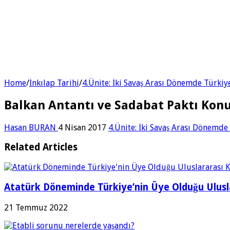
Home
/
İnkılap Tarihi
/
4.Ünite: İki Savaş Arası Dönemde Türki
Balkan Antantı ve Sadabat Paktı Kon
Hasan BURAN
4 Nisan 2017
4.Ünite: İki Savaş Arası Dönemde
Related Articles
Atatürk Döneminde Türkiye’nin Üye Olduğu Ulusla
21 Temmuz 2022