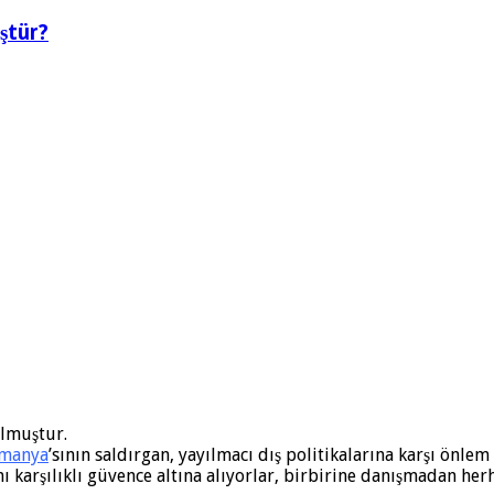
ştür?
ulmuştur.
lmanya
’sının saldırgan, yayılmacı dış politikalarına karşı önlem
nı karşılıklı güvence altına alıyorlar, birbirine danışmadan he