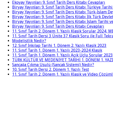
Ekoyay Yayınları 9. Sınıf Tarih Ders Kitabı Cevapları
Biryay Yayınları 9. Sınıf Tarih Ders Kitabı Türkiye Tarih
Biryay Yayınları 9. Sınıf Tarih Ders Kitabı Türk-İslam De
Biryay Yayınları 9. Sınıf Tarih Ders Kitabı İlk Türk Devle
Biryay Yayınları 9. Sınıf Tarih Ders Kitabı İslam Tarihi 
Biryay Yayınları 9. Sınıf Tarih Ders Kitabı Cevapları
11. Sınıf Tarih 2. Dönem 1. Yazılı Klasik Sorular 2024,
11. Sınıf Tarih Dersi 3 Ünite 37 Klasik Soru ile Full Tek
Modelistlik Nedir?
12. Sınıf İnkılap Tarihi 1. Dönem 2. Yazılı Klasik 2023
11. Sınıf Tarih 1. Dönem 1. Yazılı 2023-2024 Klasik
11. Sınıf Tarih 1. Dönem 1. Yazılı Açık Uçlu Sorular 2023
TÜRK KÜLTÜR VE MEDENİYET TARİHİ 1. DÖNEM 1. YAZI
Sancağa Çıkma Usulü (Sancak Sistemi) Nedir?
10. Sınıf Tarih Dersi 2. Dönem 1. Yazılı Test
11. Sınıf Tarih 2. Dönem 1. Yazılı Klasik ve Video Çözüm