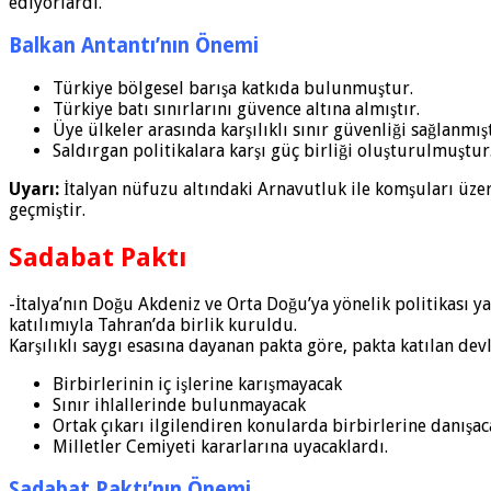
ediyorlardı.
Balkan Antantı’nın Önemi
Türkiye bölgesel barışa katkıda bulunmuştur.
Türkiye batı sınırlarını güvence altına almıştır.
Üye ülkeler arasında karşılıklı sınır güvenliği sağlanmışt
Saldırgan politikalara karşı güç birliği oluşturulmuştur
Uyarı:
İtalyan nüfuzu altındaki Arnavutluk ile komşuları üzer
geçmiştir.
Sadabat Paktı
-İtalya’nın Doğu Akdeniz ve Orta Doğu’ya yönelik politikası ya
katılımıyla Tahran’da birlik kuruldu.
Karşılıklı saygı esasına dayanan pakta göre, pakta katılan devl
Birbirlerinin iç işlerine karışmayacak
Sınır ihlallerinde bulunmayacak
Ortak çıkarı ilgilendiren konularda birbirlerine danışac
Milletler Cemiyeti kararlarına uyacaklardı.
Sadabat Paktı’nın Önemi