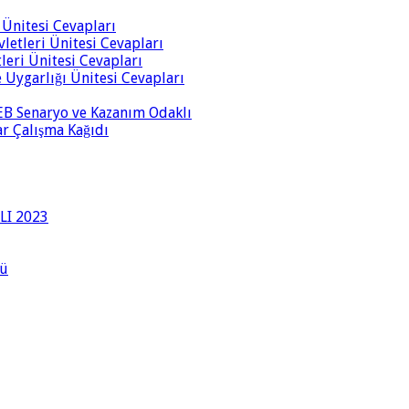
i Ünitesi Cevapları
vletleri Ünitesi Cevapları
tleri Ünitesi Cevapları
ve Uygarlığı Ünitesi Cevapları
 MEB Senaryo ve Kazanım Odaklı
rar Çalışma Kağıdı
LI 2023
lü