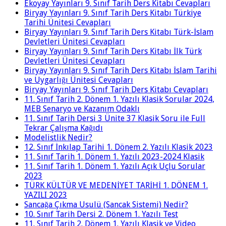
Ekoyay Yayınları 9. Sınıf Tarih Ders Kitabı Cevapları
Biryay Yayınları 9. Sınıf Tarih Ders Kitabı Türkiye
Tarihi Ünitesi Cevapları
Biryay Yayınları 9. Sınıf Tarih Ders Kitabı Türk-İslam
Devletleri Ünitesi Cevapları
Biryay Yayınları 9. Sınıf Tarih Ders Kitabı İlk Türk
Devletleri Ünitesi Cevapları
Biryay Yayınları 9. Sınıf Tarih Ders Kitabı İslam Tarihi
ve Uygarlığı Ünitesi Cevapları
Biryay Yayınları 9. Sınıf Tarih Ders Kitabı Cevapları
11. Sınıf Tarih 2. Dönem 1. Yazılı Klasik Sorular 2024,
MEB Senaryo ve Kazanım Odaklı
11. Sınıf Tarih Dersi 3 Ünite 37 Klasik Soru ile Full
Tekrar Çalışma Kağıdı
Modelistlik Nedir?
12. Sınıf İnkılap Tarihi 1. Dönem 2. Yazılı Klasik 2023
11. Sınıf Tarih 1. Dönem 1. Yazılı 2023-2024 Klasik
11. Sınıf Tarih 1. Dönem 1. Yazılı Açık Uçlu Sorular
2023
TÜRK KÜLTÜR VE MEDENİYET TARİHİ 1. DÖNEM 1.
YAZILI 2023
Sancağa Çıkma Usulü (Sancak Sistemi) Nedir?
10. Sınıf Tarih Dersi 2. Dönem 1. Yazılı Test
11. Sınıf Tarih 2. Dönem 1. Yazılı Klasik ve Video