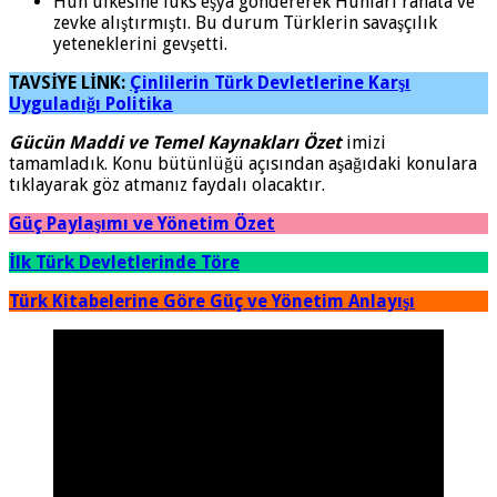
Hun ülkesine lüks eşya göndererek Hunları rahata ve
zevke alıştırmıştı. Bu durum Türklerin savaşçılık
yeteneklerini gevşetti.
TAVSİYE LİNK:
Çinlilerin Türk Devletlerine Karşı
Uyguladığı Politika
Gücün Maddi ve Temel Kaynakları Özet
imizi
tamamladık. Konu bütünlüğü açısından aşağıdaki konulara
tıklayarak göz atmanız faydalı olacaktır.
Güç Paylaşımı ve Yönetim Özet
İlk Türk Devletlerinde Töre
Türk Kitabelerine Göre Güç ve Yönetim Anlayışı