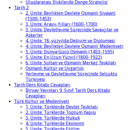
Uluslararası İlişkilerde Denge Stratejisi
Tarih 2
2. Ünite: Beylikten Devlete Osmanlı Siyaseti
(1300-1453)
3. Ünite: Arayış Yılları (1600-1700)
3. Ünite: Devletleşme Sürecinde Savaşçılar ve
Askerler
4. Ünite: 18. yüzyılda Değişim ve Diplomasi
4. Ünite: Beylikten Devlete Osmanlı Medeniyeti
5. Ünite: Dünya Gücü Osmanlı (1453-1595)
5. Ünite: En Uzun Yüzyıl (1800-1922)
6. Ünite: Sultan ve Osmanlı Merkez Teşkilatı
Osmanlı Kültür ve Uygarlığı
Yerleşme ve Devletleşme Sürecinde Selçuklu
Türkiyesi
Tarih Ders Kitabı Cevapları
Biryay Yayınları 9. Sınıf Tarih Ders Kitabı
Cevapları
Türk Kültür ve Medeniyeti
1. Ünite: Türklerde Devlet Teşkilatı
2. Ünite: Türklerde Toplum Yapısı
3. Ünite: Türklerde Hukuk
4. Ünite: Türklerde Ekonomi
5. Ünite: Türklerde Eğitim