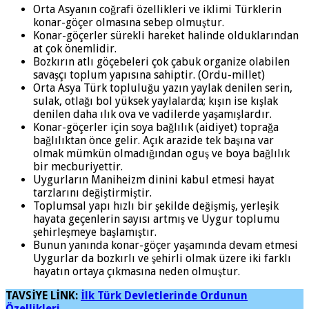
Orta Asyanın coğrafi özellikleri ve iklimi Türklerin
konar-göçer olmasına sebep olmuştur.
Konar-göçerler sürekli hareket halinde olduklarından
at çok önemlidir.
Bozkırın atlı göçebeleri çok çabuk organize olabilen
savaşçı toplum yapısına sahiptir. (Ordu-millet)
Orta Asya Türk topluluğu yazın yaylak denilen serin,
sulak, otlağı bol yüksek yaylalarda; kışın ise kışlak
denilen daha ılık ova ve vadilerde yaşamışlardır.
Konar-göçerler için soya bağlılık (aidiyet) toprağa
bağlılıktan önce gelir. Açık arazide tek başına var
olmak mümkün olmadığından oguş ve boya bağlılık
bir mecburiyettir.
Uygurların Maniheizm dinini kabul etmesi hayat
tarzlarını değiştirmiştir.
Toplumsal yapı hızlı bir şekilde değişmiş, yerleşik
hayata geçenlerin sayısı artmış ve Uygur toplumu
şehirleşmeye başlamıştır.
Bunun yanında konar-göçer yaşamında devam etmesi
Uygurlar da bozkırlı ve şehirli olmak üzere iki farklı
hayatın ortaya çıkmasına neden olmuştur.
TAVSİYE LİNK:
İlk Türk Devletlerinde Ordunun
Özellikleri