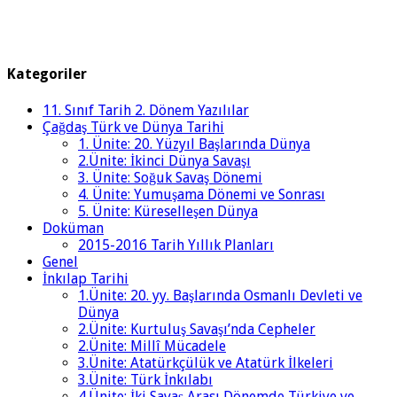
Kategoriler
11. Sınıf Tarih 2. Dönem Yazılılar
Çağdaş Türk ve Dünya Tarihi
1. Ünite: 20. Yüzyıl Başlarında Dünya
2.Ünite: İkinci Dünya Savaşı
3. Ünite: Soğuk Savaş Dönemi
4. Ünite: Yumuşama Dönemi ve Sonrası
5. Ünite: Küreselleşen Dünya
Doküman
2015-2016 Tarih Yıllık Planları
Genel
İnkılap Tarihi
1.Ünite: 20. yy. Başlarında Osmanlı Devleti ve
Dünya
2.Ünite: Kurtuluş Savaşı’nda Cepheler
2.Ünite: Millî Mücadele
3.Ünite: Atatürkçülük ve Atatürk İlkeleri
3.Ünite: Türk İnkılabı
4.Ünite: İki Savaş Arası Dönemde Türkiye ve