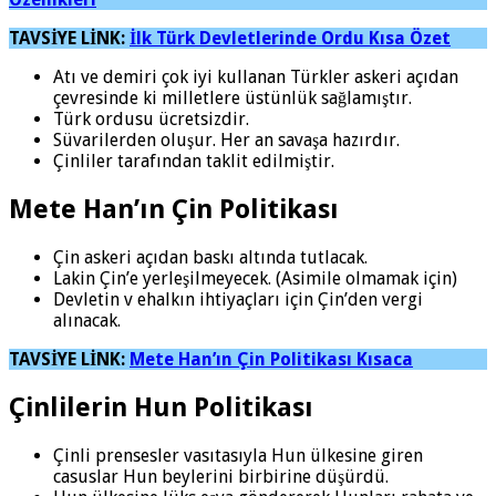
TAVSİYE LİNK:
İlk Türk Devletlerinde Ordu Kısa Özet
Atı ve demiri çok iyi kullanan Türkler askeri açıdan
çevresinde ki milletlere üstünlük sağlamıştır.
Türk ordusu ücretsizdir.
Süvarilerden oluşur. Her an savaşa hazırdır.
Çinliler tarafından taklit edilmiştir.
Mete Han’ın Çin Politikası
Çin askeri açıdan baskı altında tutlacak.
Lakin Çin’e yerleşilmeyecek. (Asimile olmamak için)
Devletin v ehalkın ihtiyaçları için Çin’den vergi
alınacak.
TAVSİYE LİNK:
Mete Han’ın Çin Politikası Kısaca
Çinlilerin Hun Politikası
Çinli prensesler vasıtasıyla Hun ülkesine giren
casuslar Hun beylerini birbirine düşürdü.