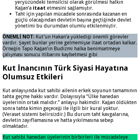
yeryüzündeki temsilcisi olarak görülmesi halkın
Kağan’a
itaat
etmesini sağlamıştır.
Taht için yapılan mücadele sonrasında kazanan en
güçlü olacağından devletin başına geçtiğinde devlet
yönetimi bu durumdan olumlu etkilenmiştir.
ÖNEMLİ NOT:
Kut’un Hakan’a yüklediği önemli görevler
vardır. Şayet bunlar yerine gelmemişse itaat ortadan kalkar.
Örneğin Tapo Kağan’ın Budizmi halka benimsetmeye
çalışması sonucu itibarını kaybetmesi gibi
Kut İnancının Türk Siyasi Hayatına
Olumsuz Etkileri
Kut anlayışında kut sahibi ailenin erkek soyunun tamamının
tahta geçme hakkı vardır. Dolayısıyla “Ülke hanedan
üyelerinin ortak malıdır.” anlayışı hakimdir. Kağan öldükten
sonra tahta kimin geçeceği ile ilgili bir kural yoktur.
(Veraset sistemi belirsizdir.) Bu durum taht kavgalarına,
devletin zayıflamasına ve hatta yıkılmasına sebep
olmaktadır.
Kut sahibi hanedan üyelerinin birbirleri ile mücadeleye