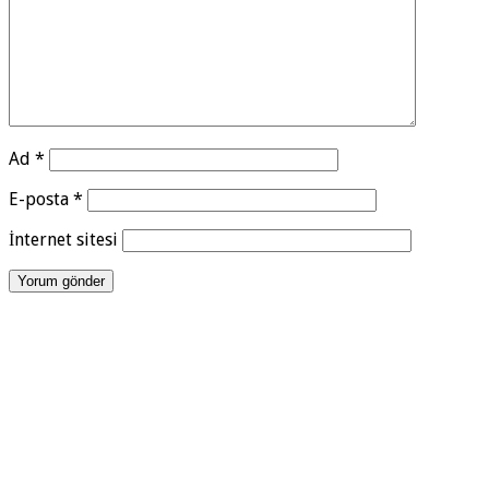
Ad
*
E-posta
*
İnternet sitesi