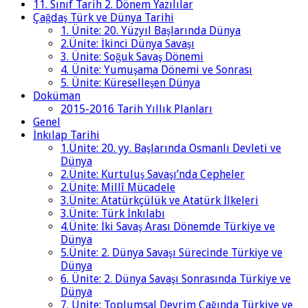
11. Sınıf Tarih 2. Dönem Yazılılar
Çağdaş Türk ve Dünya Tarihi
1. Ünite: 20. Yüzyıl Başlarında Dünya
2.Ünite: İkinci Dünya Savaşı
3. Ünite: Soğuk Savaş Dönemi
4. Ünite: Yumuşama Dönemi ve Sonrası
5. Ünite: Küreselleşen Dünya
Doküman
2015-2016 Tarih Yıllık Planları
Genel
İnkılap Tarihi
1.Ünite: 20. yy. Başlarında Osmanlı Devleti ve
Dünya
2.Ünite: Kurtuluş Savaşı’nda Cepheler
2.Ünite: Millî Mücadele
3.Ünite: Atatürkçülük ve Atatürk İlkeleri
3.Ünite: Türk İnkılabı
4.Ünite: İki Savaş Arası Dönemde Türkiye ve
Dünya
5.Ünite: 2. Dünya Savaşı Sürecinde Türkiye ve
Dünya
6. Ünite: 2. Dünya Savaşı Sonrasında Türkiye ve
Dünya
7. Ünite: Toplumsal Devrim Çağında Türkiye ve