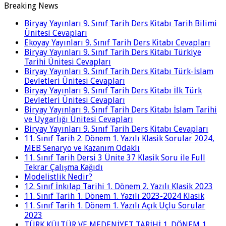
Breaking News
Biryay Yayınları 9. Sınıf Tarih Ders Kitabı Tarih Bilimi
Ünitesi Cevapları
Ekoyay Yayınları 9. Sınıf Tarih Ders Kitabı Cevapları
Biryay Yayınları 9. Sınıf Tarih Ders Kitabı Türkiye
Tarihi Ünitesi Cevapları
Biryay Yayınları 9. Sınıf Tarih Ders Kitabı Türk-İslam
Devletleri Ünitesi Cevapları
Biryay Yayınları 9. Sınıf Tarih Ders Kitabı İlk Türk
Devletleri Ünitesi Cevapları
Biryay Yayınları 9. Sınıf Tarih Ders Kitabı İslam Tarihi
ve Uygarlığı Ünitesi Cevapları
Biryay Yayınları 9. Sınıf Tarih Ders Kitabı Cevapları
11. Sınıf Tarih 2. Dönem 1. Yazılı Klasik Sorular 2024,
MEB Senaryo ve Kazanım Odaklı
11. Sınıf Tarih Dersi 3 Ünite 37 Klasik Soru ile Full
Tekrar Çalışma Kağıdı
Modelistlik Nedir?
12. Sınıf İnkılap Tarihi 1. Dönem 2. Yazılı Klasik 2023
11. Sınıf Tarih 1. Dönem 1. Yazılı 2023-2024 Klasik
11. Sınıf Tarih 1. Dönem 1. Yazılı Açık Uçlu Sorular
2023
TÜRK KÜLTÜR VE MEDENİYET TARİHİ 1. DÖNEM 1.