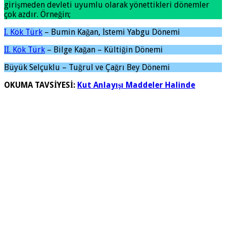
girişmeden devleti uyumlu olarak yönettikleri dönemler
çok azdır. Örneğin;
I. Kök Türk
– Bumin Kağan, İstemi Yabgu Dönemi
II. Kök Türk
– Bilge Kağan – Kültiğin Dönemi
Büyük Selçuklu – Tuğrul ve Çağrı Bey Dönemi
OKUMA TAVSİYESİ:
Kut Anlayışı Maddeler Halinde