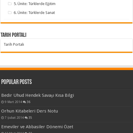
5. Ünite: Türklerde Eğitim
6. Ünite: Türklerde Sanat
Tarih Portalı
Tarih Portalı
Popular Posts
Bedir Uhud Hendek Savaşı Kısa Bilgi
9 Mart 2014
36
Orhun Kitabeleri Ders Notu
7 Şubat 2014
35
Emeviler ve Abbasiler Dönemi Özet