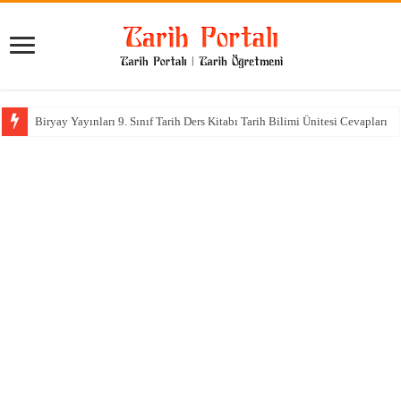
Biryay Yayınları 9. Sınıf Tarih Ders Kitabı Tarih Bilimi Ünitesi Cevapları