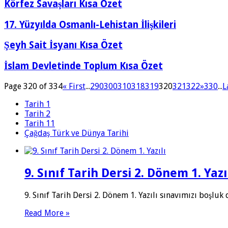
Körfez Savaşları Kısa Özet
17. Yüzyılda Osmanlı-Lehistan İlişkileri
Şeyh Sait İsyanı Kısa Özet
İslam Devletinde Toplum Kısa Özet
Page 320 of 334
« First
...
290
300
310
318
319
320
321
322
»
330
...
L
Tarih 1
Tarih 2
Tarih 11
Çağdaş Türk ve Dünya Tarihi
9. Sınıf Tarih Dersi 2. Dönem 1. Yazı
9. Sınıf Tarih Dersi 2. Dönem 1. Yazılı sınavımızı boşl
Read More »