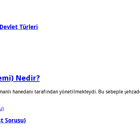
Devlet Türleri
emi) Nedir?
smanlı hanedanı tarafından yönetilmekteydi. Bu sebeple şehzad
st Sorusu)