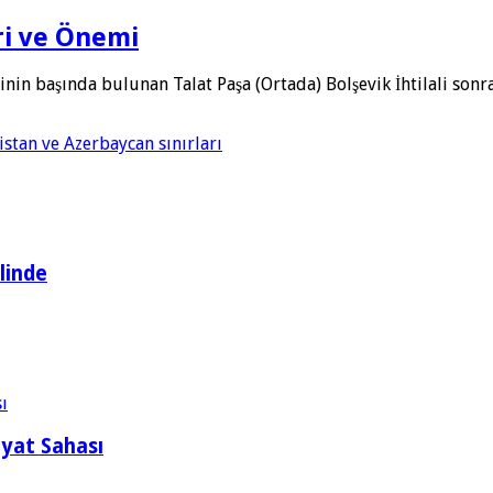
ri ve Önemi
nin başında bulunan Talat Paşa (Ortada) Bolşevik İhtilali sonr
linde
ayat Sahası