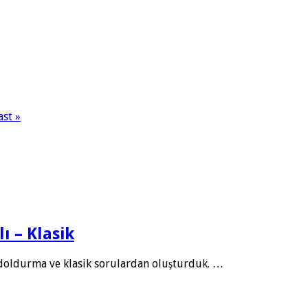
ast »
lı – Klasik
uk doldurma ve klasik sorulardan oluşturduk. …