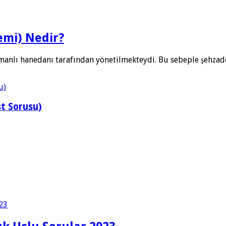
emi) Nedir?
smanlı hanedanı tarafından yönetilmekteydi. Bu sebeple şehzad
st Sorusu)