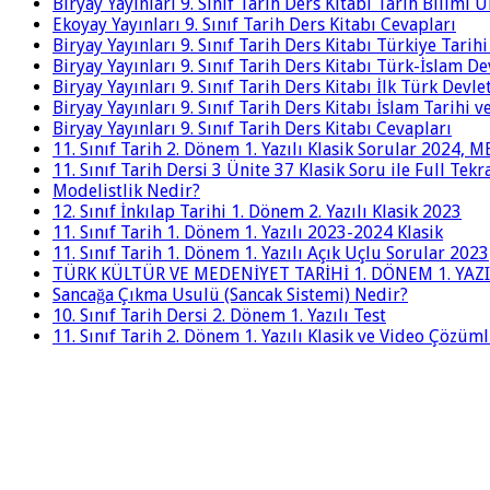
Biryay Yayınları 9. Sınıf Tarih Ders Kitabı Tarih Bilimi 
Ekoyay Yayınları 9. Sınıf Tarih Ders Kitabı Cevapları
Biryay Yayınları 9. Sınıf Tarih Ders Kitabı Türkiye Tarih
Biryay Yayınları 9. Sınıf Tarih Ders Kitabı Türk-İslam De
Biryay Yayınları 9. Sınıf Tarih Ders Kitabı İlk Türk Devle
Biryay Yayınları 9. Sınıf Tarih Ders Kitabı İslam Tarihi 
Biryay Yayınları 9. Sınıf Tarih Ders Kitabı Cevapları
11. Sınıf Tarih 2. Dönem 1. Yazılı Klasik Sorular 2024,
11. Sınıf Tarih Dersi 3 Ünite 37 Klasik Soru ile Full Tek
Modelistlik Nedir?
12. Sınıf İnkılap Tarihi 1. Dönem 2. Yazılı Klasik 2023
11. Sınıf Tarih 1. Dönem 1. Yazılı 2023-2024 Klasik
11. Sınıf Tarih 1. Dönem 1. Yazılı Açık Uçlu Sorular 2023
TÜRK KÜLTÜR VE MEDENİYET TARİHİ 1. DÖNEM 1. YAZI
Sancağa Çıkma Usulü (Sancak Sistemi) Nedir?
10. Sınıf Tarih Dersi 2. Dönem 1. Yazılı Test
11. Sınıf Tarih 2. Dönem 1. Yazılı Klasik ve Video Çözüm