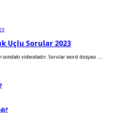
çık Uçlu Sorular 2023
ı en sondaki videodadır. Sorular word dosyası …
?
dı?