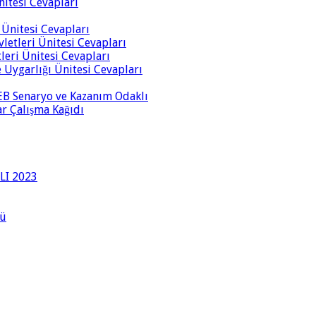
Ünitesi Cevapları
i Ünitesi Cevapları
vletleri Ünitesi Cevapları
tleri Ünitesi Cevapları
ve Uygarlığı Ünitesi Cevapları
 MEB Senaryo ve Kazanım Odaklı
rar Çalışma Kağıdı
LI 2023
lü