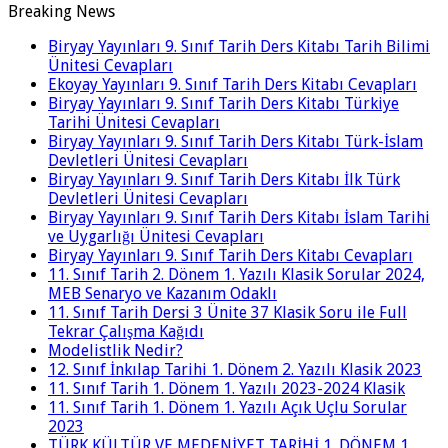
Breaking News
Biryay Yayınları 9. Sınıf Tarih Ders Kitabı Tarih Bilimi
Ünitesi Cevapları
Ekoyay Yayınları 9. Sınıf Tarih Ders Kitabı Cevapları
Biryay Yayınları 9. Sınıf Tarih Ders Kitabı Türkiye
Tarihi Ünitesi Cevapları
Biryay Yayınları 9. Sınıf Tarih Ders Kitabı Türk-İslam
Devletleri Ünitesi Cevapları
Biryay Yayınları 9. Sınıf Tarih Ders Kitabı İlk Türk
Devletleri Ünitesi Cevapları
Biryay Yayınları 9. Sınıf Tarih Ders Kitabı İslam Tarihi
ve Uygarlığı Ünitesi Cevapları
Biryay Yayınları 9. Sınıf Tarih Ders Kitabı Cevapları
11. Sınıf Tarih 2. Dönem 1. Yazılı Klasik Sorular 2024,
MEB Senaryo ve Kazanım Odaklı
11. Sınıf Tarih Dersi 3 Ünite 37 Klasik Soru ile Full
Tekrar Çalışma Kağıdı
Modelistlik Nedir?
12. Sınıf İnkılap Tarihi 1. Dönem 2. Yazılı Klasik 2023
11. Sınıf Tarih 1. Dönem 1. Yazılı 2023-2024 Klasik
11. Sınıf Tarih 1. Dönem 1. Yazılı Açık Uçlu Sorular
2023
TÜRK KÜLTÜR VE MEDENİYET TARİHİ 1. DÖNEM 1.