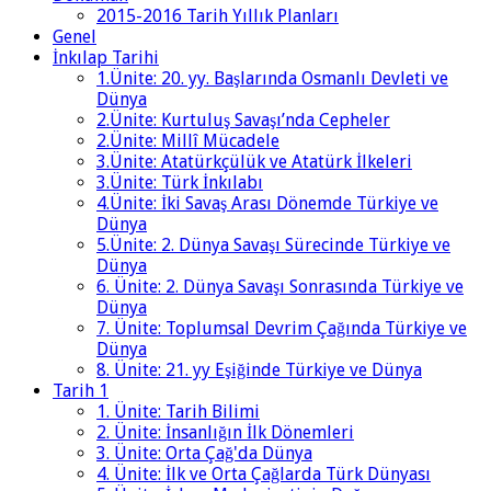
2015-2016 Tarih Yıllık Planları
Genel
İnkılap Tarihi
1.Ünite: 20. yy. Başlarında Osmanlı Devleti ve
Dünya
2.Ünite: Kurtuluş Savaşı’nda Cepheler
2.Ünite: Millî Mücadele
3.Ünite: Atatürkçülük ve Atatürk İlkeleri
3.Ünite: Türk İnkılabı
4.Ünite: İki Savaş Arası Dönemde Türkiye ve
Dünya
5.Ünite: 2. Dünya Savaşı Sürecinde Türkiye ve
Dünya
6. Ünite: 2. Dünya Savaşı Sonrasında Türkiye ve
Dünya
7. Ünite: Toplumsal Devrim Çağında Türkiye ve
Dünya
8. Ünite: 21. yy Eşiğinde Türkiye ve Dünya
Tarih 1
1. Ünite: Tarih Bilimi
2. Ünite: İnsanlığın İlk Dönemleri
3. Ünite: Orta Çağ'da Dünya
4. Ünite: İlk ve Orta Çağlarda Türk Dünyası