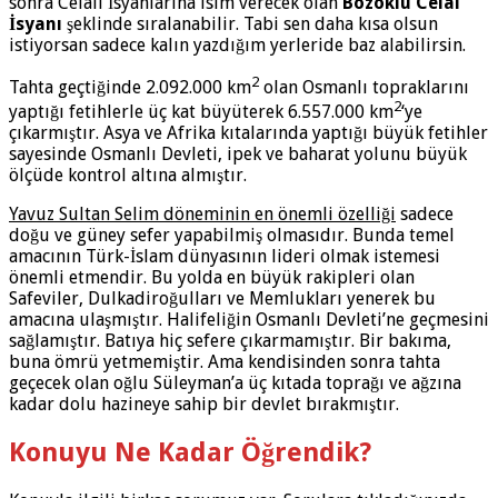
sonra Celali İsyanlarına isim verecek olan
Bozoklu Celal
İsyanı
şeklinde sıralanabilir. Tabi sen daha kısa olsun
istiyorsan sadece kalın yazdığım yerleride baz alabilirsin.
2
Tahta geçtiğinde 2.092.000 km
olan Osmanlı topraklarını
2
yaptığı fetihlerle üç kat büyüterek 6.557.000 km
‘ye
çıkarmıştır. Asya ve Afrika kıtalarında yaptığı büyük fetihler
sayesinde Osmanlı Devleti, ipek ve baharat yolunu büyük
ölçüde kontrol altına almıştır.
Yavuz Sultan Selim döneminin en önemli özelliği
sadece
doğu ve güney sefer yapabilmiş olmasıdır. Bunda temel
amacının Türk-İslam dünyasının lideri olmak istemesi
önemli etmendir. Bu yolda en büyük rakipleri olan
Safeviler, Dulkadiroğulları ve Memlukları yenerek bu
amacına ulaşmıştır. Halifeliğin Osmanlı Devleti’ne geçmesini
sağlamıştır. Batıya hiç sefere çıkarmamıştır. Bir bakıma,
buna ömrü yetmemiştir. Ama kendisinden sonra tahta
geçecek olan oğlu Süleyman’a üç kıtada toprağı ve ağzına
kadar dolu hazineye sahip bir devlet bırakmıştır.
Konuyu Ne Kadar Öğrendik?