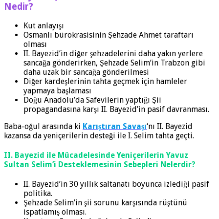
Nedir?
Kut anlayışı
Osmanlı bürokrasisinin Şehzade Ahmet taraftarı
olması
II. Bayezid’in diğer şehzadelerini daha yakın yerlere
sancağa gönderirken, Şehzade Selim’in Trabzon gibi
daha uzak bir sancağa gönderilmesi
Diğer kardeşlerinin tahta geçmek için hamleler
yapmaya başlaması
Doğu Anadolu’da Safevilerin yaptığı Şii
propagandasına karşı II. Bayezid’in pasif davranması.
Baba-oğul arasında ki
Karıştıran Savaşı
‘nı II. Bayezid
kazansa da yeniçerilerin desteği ile I. Selim tahta geçti.
II. Bayezid ile Mücadelesinde Yeniçerilerin Yavuz
Sultan Selim’i Desteklemesinin Sebepleri Nelerdir?
II. Bayezid’in 30 yıllık saltanatı boyunca izlediği pasif
politika.
Şehzade Selim’in şii sorunu karşısında rüştünü
ispatlamış olması.