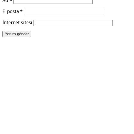
Ad
*
E-posta
*
İnternet sitesi