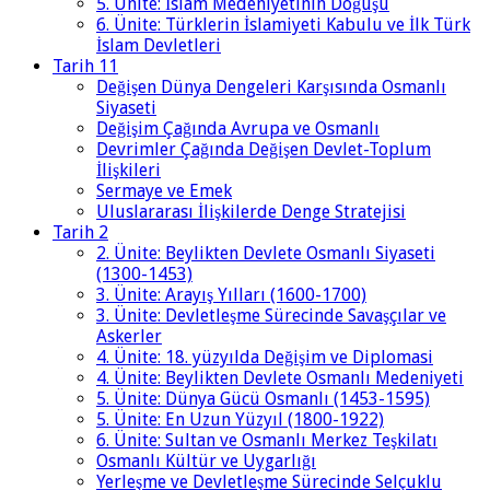
5. Ünite: İslam Medeniyetinin Doğuşu
6. Ünite: Türklerin İslamiyeti Kabulu ve İlk Türk
İslam Devletleri
Tarih 11
Değişen Dünya Dengeleri Karşısında Osmanlı
Siyaseti
Değişim Çağında Avrupa ve Osmanlı
Devrimler Çağında Değişen Devlet-Toplum
İlişkileri
Sermaye ve Emek
Uluslararası İlişkilerde Denge Stratejisi
Tarih 2
2. Ünite: Beylikten Devlete Osmanlı Siyaseti
(1300-1453)
3. Ünite: Arayış Yılları (1600-1700)
3. Ünite: Devletleşme Sürecinde Savaşçılar ve
Askerler
4. Ünite: 18. yüzyılda Değişim ve Diplomasi
4. Ünite: Beylikten Devlete Osmanlı Medeniyeti
5. Ünite: Dünya Gücü Osmanlı (1453-1595)
5. Ünite: En Uzun Yüzyıl (1800-1922)
6. Ünite: Sultan ve Osmanlı Merkez Teşkilatı
Osmanlı Kültür ve Uygarlığı
Yerleşme ve Devletleşme Sürecinde Selçuklu