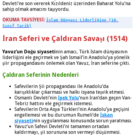
Devleti’ne son vererek Kızıldeniz üzerinden Baharat Yolu’na
sahip olmak amacını taşıyordu.
OKUMA TAVSİYESİ:
İslam Dünyası Liderliğine (10.
Sınıf Tarih)
İran Seferi ve Çaldıran Savaşı (1514)
Yavuz’un Doğu siyaseti
nin amacı, Türk İslam dünyasının
liderliğini ele geçirmek ve Şah İsmail’in Anadolu’ya yönelik
şiir propagandasını önlemek olan Yavuz, İran seferine çıktı.
Çaldıran Seferinin Nedenleri
Safevilerin Şii propagandası ile Anadolu’da
karışıklıklar çıkarması ve halkı isyana teşvik etmesi.
Osmanlı Devleti’nin
İpek Yolu
‘nun İran’dan geçen Van-
Tebriz hattını ele geçirmek istemesi.
Safevilerin Orta Asya Türkleri’nin Anadolu’ya geçişini
engellemesi ve bu durumun Rumeli’de
İskan
siyaseti
nin uygulanması konusunda sorun yaratması.
Yavuz’un Safevi Devleti’ni tamamen ortadan
kaldırmayı, şii sorununa son vermeyi düşünmesi.