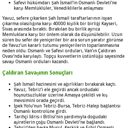
Safevi hükümdarı Şah İsmail’in Osmanlı Devleti’ne
karşı Memlüklüler, Venediklilerle anlaşması
Yavuz, sefere çıkarken Şah İsmail taraftarlarının isyan
çıkarma olasılığına karşı 40000 kişilik bir birliği Kayseri,
Sivas arasında bıraktı. Bırakılan bu birlik ayrıca
Memluklara karşı bir önlem olarak da düşünülebilir. Uzun
süren bu sefer de yeniçeriler bir ara sorun yaratır görünse
de Yavuz’un kararlı tutumu yeniçerilerin toparlanmasına
neden oldu. Osmanlı ve Safevi orduları, Van’ın Çaldıran
Ovası’nda karşılaştı. Topçu kuvvetlerin üstünlüğü sayesinde
savaşı Osmanlı orduları kazandı.
Çaldıran Savaşının Sonuçları
Şah İsmail hazinesini ve ağırlıkları bırakarak kaçtı.
Yavuz, Tebriz’i ele geçirdi ancak ordudaki
hoşnutsuzluklar üzerine Amasya çekildi ve kış
mevsimini orada geçirdi.
İpek Yolu’nun Tebriz-Bursa, Tebriz-Halep bağlantısı
Osmanlı kontrolüne girdi.
Tarihçi İdris-i Bitlisi’nin yardımıyla doğudaki
aşiretlerin çoğu Osmanlı Devleti’ne bağlandı.
Tebriz’den başka Musul, Kerkük ve Erbil Osmanlı