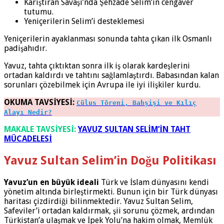
Karıştıran Savaşı’nda Şehzade Selim’in cengaver
tutumu.
Yeniçerilerin Selim’i desteklemesi
Yeniçerilerin ayaklanması sonunda tahta çıkan ilk Osmanlı
padişahıdır.
Yavuz, tahta çıktıktan sonra ilk iş olarak kardeşlerini
ortadan kaldırdı ve tahtını sağlamlaştırdı. Babasından kalan
sorunları çözebilmek için Avrupa ile iyi ilişkiler kurdu.
OKUMA TAVSİYESİ:
Cülus Töreni, Bahşişi ve Kılıç
Alayı Nedir?
MAKALE TAVSİYESİ:
YAVUZ SULTAN SELİM’İN TAHT
MÜCADELESİ
Yavuz Sultan Selim’in Doğu Politikası
Yavuz’un en büyük ideali
Türk ve İslam dünyasını kendi
yönetim altında birleştirmekti. Bunun için bir Türk dünyası
haritası çizdirdiği bilinmektedir. Yavuz Sultan Selim,
Safeviler’i ortadan kaldırmak, şii sorunu çözmek, ardından
Türkistan’a ulaşmak ve İpek Yolu’na hakim olmak, Memlük