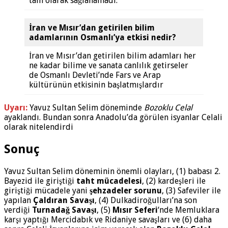
tam olarak sağlanamadı.
İran ve Mısır’dan getirilen bilim
adamlarının Osmanlı’ya etkisi nedir?
İran ve Mısır’dan getirilen bilim adamları her
ne kadar bilime ve sanata canlılık getirseler
de Osmanlı Devleti’nde Fars ve Arap
kültürünün etkisinin başlatmışlardır
Uyarı:
Yavuz Sultan Selim döneminde
Bozoklu Celal
ayaklandı. Bundan sonra Anadolu’da görülen isyanlar Celali
olarak nitelendirdi
Sonuç
Yavuz Sultan Selim döneminin önemli olayları, (1) babası 2.
Bayezid ile giriştiği
taht mücadelesi
, (2) kardeşleri ile
giriştiği mücadele yani
şehzadeler sorunu
, (3) Safeviler ile
yapılan
Çaldıran Savaşı
, (4) Dulkadiroğulları’na son
verdiği
Turnadağ Savaşı
, (5)
Mısır Seferi
‘nde Memluklara
karşı yaptığı Mercidabık ve Ridaniye savaşları ve (6) daha