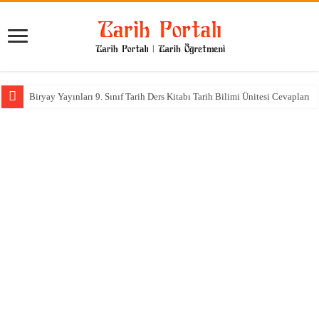
Biryay Yayınları 9. Sınıf Tarih Ders Kitabı Tarih Bilimi Ünitesi Cevapları