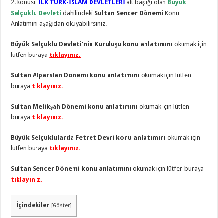
2. konusu
İLK TÜRK-İSLAM DEVLETLERİ
alt başlığı olan
Büyük
Selçuklu Devleti
dahilindeki
Sultan Sencer Dönemi
Konu
Anlatımını aşağıdan okuyabilirsiniz.
Büyük Selçuklu Devleti’nin Kuruluşu konu anlatımını
okumak için
lütfen buraya
tıklayınız.
Sultan Alparslan Dönemi konu anlatımını
okumak için lütfen
buraya
tıklayınız.
Sultan Melikşah Dönemi konu anlatımını
okumak için lütfen
buraya
tıklayınız.
Büyük Selçuklularda Fetret Devri konu anlatımını
okumak için
lütfen buraya
tıklayınız.
Sultan Sencer Dönemi konu anlatımını
okumak için lütfen buraya
tıklayınız.
İçindekiler
[
Göster
]